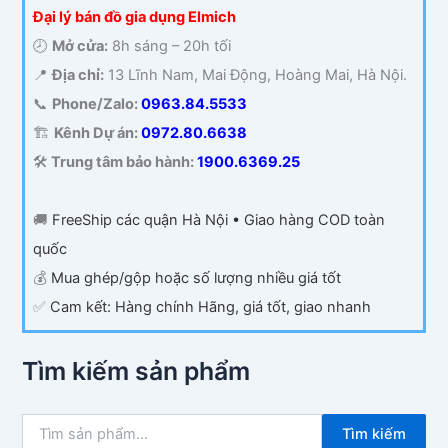
Đại lý bán đồ gia dụng Elmich
🕗
Mở cửa:
8h sáng – 20h tối
📍
Địa chỉ:
13 Lĩnh Nam, Mai Động, Hoàng Mai, Hà Nội.
📞
Phone/Zalo:
0963.84.5533
🏗️
Kênh Dự án:
0972.80.6638
🛠️
Trung tâm bảo hành:
1900.6369.25
🚚
FreeShip các quận Hà Nội • Giao hàng COD toàn
quốc
💰
Mua ghép/gộp hoặc số lượng nhiều giá tốt
✅
Cam kết: Hàng chính Hãng, giá tốt, giao nhanh
Tìm kiếm sản phẩm
T
Tìm kiếm
ì