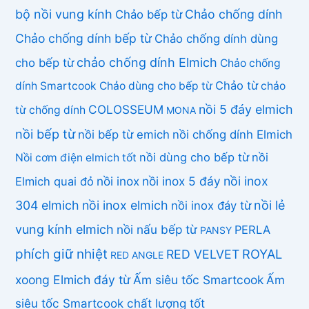
bộ nồi vung kính
Chảo chống dính
Chảo bếp từ
Chảo chống dính bếp từ
Chảo chống dính dùng
chảo chống dính Elmich
cho bếp từ
Chảo chống
Chảo từ
dính Smartcook
Chảo dùng cho bếp từ
chảo
COLOSSEUM
nồi 5 đáy elmich
từ chống dính
MONA
nồi bếp từ
nồi bếp từ emich
nồi chống dính Elmich
nồi dùng cho bếp từ
nồi
Nồi cơm điện elmich tốt
nồi inox
nồi inox 5 đáy
nồi inox
Elmich quai đỏ
304 elmich
nồi inox elmich
nồi lẻ
nồi inox đáy từ
vung kính elmich
nồi nấu bếp từ
PERLA
PANSY
phích giữ nhiệt
ROYAL
RED VELVET
RED ANGLE
xoong Elmich đáy từ
Ấm siêu tốc Smartcook
Ấm
siêu tốc Smartcook chất lượng tốt