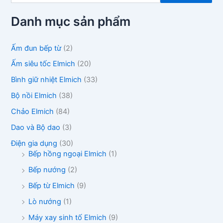
m
k
Danh mục sản phẩm
i
ế
m
Ấm đun bếp từ
(2)
:
Ấm siêu tốc Elmich
(20)
Bình giữ nhiệt Elmich
(33)
Bộ nồi Elmich
(38)
Chảo Elmich
(84)
Dao và Bộ dao
(3)
Điện gia dụng
(30)
Bếp hồng ngoại Elmich
(1)
Bếp nướng
(2)
Bếp từ Elmich
(9)
Lò nướng
(1)
Máy xay sinh tố Elmich
(9)