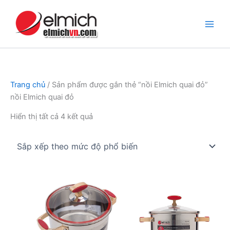
Nhảy
tới
nội
dung
Trang chủ
/ Sản phẩm được gắn thẻ “nồi Elmich quai đỏ”
nồi Elmich quai đỏ
Đã
Hiển thị tất cả 4 kết quả
sắp
xếp
theo
mức
độ
phổ
biến