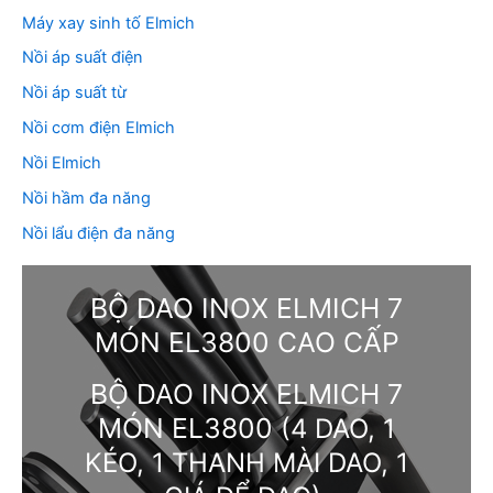
Máy xay sinh tố Elmich
Nồi áp suất điện
Nồi áp suất từ
Nồi cơm điện Elmich
Nồi Elmich
Nồi hầm đa năng
Nồi lẩu điện đa năng
BỘ DAO INOX ELMICH 7
MÓN EL3800 CAO CẤP
BỘ DAO INOX ELMICH 7
MÓN EL3800
(4 DAO, 1
KÉO, 1 THANH MÀI DAO, 1