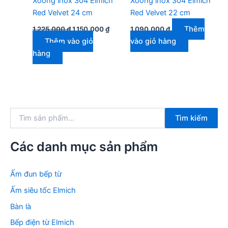
Xoong inox 304 Elmich
Xoong inox 304 Elmich
Red Velvet 24 cm
Red Velvet 22 cm
Giá
Giá
Thêm
1.225.000
₫
1.150.000
₫
1.090.000
₫
gốc
hiện
Thêm vào giỏ
vào giỏ hàng
là:
tại
1.225.000 ₫.
là:
hàng
1.150.000 ₫.
T
Tìm kiếm
ì
m
k
Các danh mục sản phẩm
i
ế
m
Ấm đun bếp từ
:
Ấm siêu tốc Elmich
Bàn là
Bếp điện từ Elmich