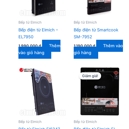
Bếp từ Elmich
Bếp từ Elmich
Bếp điện từ Elmich –
Bếp điện từ Smartcook
EL7950
SM-7952
Thêm
Thêm vào
1.990.000
₫
1.190.000
₫
vào giỏ hàng
giỏ hàng
Giảm giá!
Bếp từ Elmich
Bếp từ Elmich