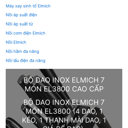
Máy xay sinh tố Elmich
Nồi áp suất điện
Nồi áp suất từ
Nồi cơm điện Elmich
Nồi Elmich
Nồi hầm đa năng
Nồi lẩu điện đa năng
BỘ DAO INOX ELMICH 7
MÓN EL3800 CAO CẤP
BỘ DAO INOX ELMICH 7
MÓN EL3800
(4 DAO, 1
KÉO, 1 THANH MÀI DAO, 1