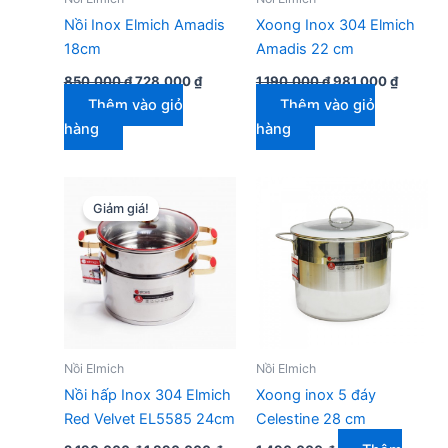
Nồi Inox Elmich Amadis
Xoong Inox 304 Elmich
18cm
Amadis 22 cm
Giá
Giá
Giá
Giá
850.000
₫
728.000
₫
1.190.000
₫
981.000
₫
gốc
hiện
gốc
hiện
Thêm vào giỏ
Thêm vào giỏ
là:
tại
là:
tại
850.000 ₫.
là:
1.190.000 ₫.
là:
hàng
hàng
728.000 ₫.
981.000
Giảm giá!
Nồi Elmich
Nồi Elmich
Nồi hấp Inox 304 Elmich
Xoong inox 5 đáy
Red Velvet EL5585 24cm
Celestine 28 cm
Giá
Giá