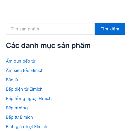
T
Tìm kiếm
ì
m
k
Các danh mục sản phẩm
i
ế
m
Ấm đun bếp từ
:
Ấm siêu tốc Elmich
Bàn là
Bếp điện từ Elmich
Bếp hồng ngoại Elmich
Bếp nướng
Bếp từ Elmich
Bình giữ nhiệt Elmich