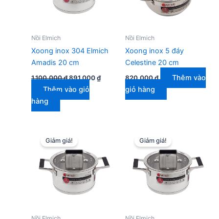
Nồi Elmich
Nồi Elmich
Xoong inox 304 Elmich
Xoong inox 5 đáy
Amadis 20 cm
Celestine 20 cm
Giá
Giá
Thêm vào
1.100.000
₫
891.000
₫
820.000
₫
gốc
hiện
Thêm vào giỏ
giỏ hàng
là:
tại
1.100.000 ₫.
là:
hàng
891.000 ₫.
Giảm giá!
Giảm giá!
Nồi Elmich
Nồi Elmich