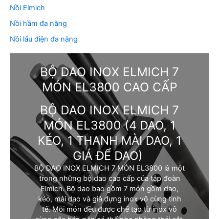
Nồi Elmich
Nồi hầm đa năng
Nồi lẩu điện đa năng
BỘ DAO INOX ELMICH 7
MÓN EL3800 CAO CẤP
BỘ DAO INOX ELMICH 7
MÓN EL3800
(4 DAO, 1
KÉO, 1 THANH MÀI DAO, 1
GIÁ ĐỂ DAO)
BỘ DAO INOX ELMICH 7 MÓN EL3800 là một
trong những bộ dao cao cấp của tập đoàn
Elmich. Bộ dao bao gồm 7 món gồm dao,
kéo, mài dao và giá đựng inox vô cùng tinh
tế. Mỗi món đều được chế tạo từ inox vô