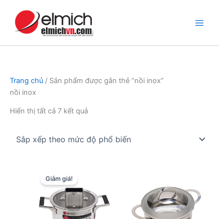
Nhảy
tới
nội
dung
Trang chủ
/ Sản phẩm được gắn thẻ “nồi inox”
nồi inox
Đã
Hiển thị tất cả 7 kết quả
sắp
xếp
theo
mức
độ
Giảm giá!
phổ
biến