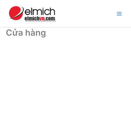
Nhảy
tới
nội
dung
Cửa hàng