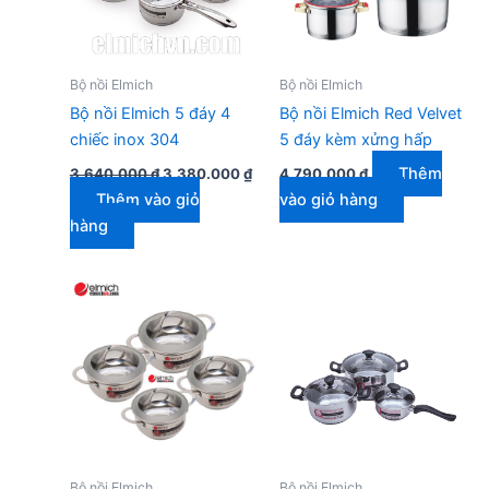
Bộ nồi Elmich
Bộ nồi Elmich
Bộ nồi Elmich 5 đáy 4
Bộ nồi Elmich Red Velvet
chiếc inox 304
5 đáy kèm xửng hấp
Giá
Giá
Thêm
3.640.000
₫
3.380.000
₫
4.790.000
₫
gốc
hiện
Thêm vào giỏ
vào giỏ hàng
là:
tại
3.640.000 ₫.
là:
hàng
3.380.000 ₫.
Bộ nồi Elmich
Bộ nồi Elmich