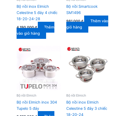
Bộ nồi inox Elmich
Bộ nồi Smartcook
Celestine 5 đáy 4 chiếc
SM1496
18-20-24-28
Thêm vào
981.000
₫
Thêm
giỏ hàng
4.190.000
₫
vào giỏ hàng
Bộ nồi Elmich
Bộ nồi Elmich
Bộ nồi Elmich inox 304
Bộ nồi inox Elmich
Tupelo 5 đáy
Celestine 5 đáy 3 chiếc
18-20-24