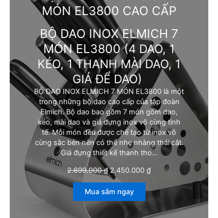
MÓN EL3800 CAO CẤP
BỘ DAO INOX ELMICH 7
MÓN EL3800
(4 DAO, 1
KÉO, 1 THANH MÀI DAO, 1
GIÁ ĐỂ DAO)
BỘ DAO INOX ELMICH 7 MÓN EL3800 là một
trong những bộ dao cao cấp của tập đoàn
Elmich. Bộ dao bao gồm 7 món gồm dao,
kéo, mài dao và giá đựng inox vô cùng tinh
tế. Mỗi món đều được chế tạo từ inox vô
cùng sắc bén nên có thể nhẹ nhàng thái cắt.
Giá đựng thiết kế thanh tho…
G
G
2.699.000
₫
2.450.000
₫
i
i
á
á
Mua sắm ngay
g
h
ố
i
c
ệ