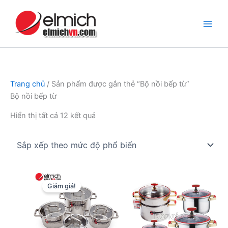
Nhảy
tới
nội
dung
Trang chủ
/ Sản phẩm được gắn thẻ “Bộ nồi bếp từ”
Bộ nồi bếp từ
Đã
Hiển thị tất cả 12 kết quả
sắp
xếp
theo
mức
độ
Giảm giá!
phổ
biến