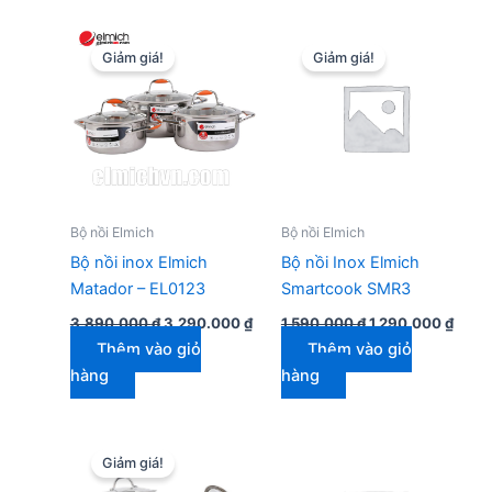
Giảm giá!
Giảm giá!
Bộ nồi Elmich
Bộ nồi Elmich
Bộ nồi inox Elmich
Bộ nồi Inox Elmich
Matador – EL0123
Smartcook SMR3
Giá
Giá
Giá
Giá
3.890.000
₫
3.290.000
₫
1.590.000
₫
1.290.000
₫
gốc
hiện
gốc
hiện
Thêm vào giỏ
Thêm vào giỏ
là:
tại
là:
tại
3.890.000 ₫.
là:
1.590.000 ₫.
là:
hàng
hàng
3.290.000 ₫.
1.290
Giảm giá!