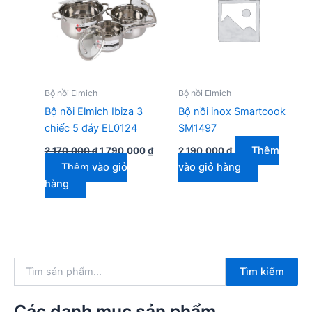
Bộ nồi Elmich
Bộ nồi Elmich
Bộ nồi Elmich Ibiza 3
Bộ nồi inox Smartcook
chiếc 5 đáy EL0124
SM1497
Giá
Giá
Thêm
2.170.000
₫
1.790.000
₫
2.190.000
₫
gốc
hiện
Thêm vào giỏ
vào giỏ hàng
là:
tại
2.170.000 ₫.
là:
hàng
1.790.000 ₫.
T
Tìm kiếm
ì
m
k
Các danh mục sản phẩm