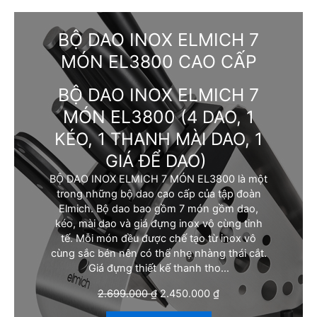
BỘ DAO INOX ELMICH 7
MÓN EL3800 CAO CẤP
BỘ DAO INOX ELMICH 7
MÓN EL3800
(4 DAO, 1
KÉO, 1 THANH MÀI DAO, 1
GIÁ ĐỂ DAO)
BỘ DAO INOX ELMICH 7 MÓN EL3800 là một
trong những bộ dao cao cấp của tập đoàn
Elmich. Bộ dao bao gồm 7 món gồm dao,
kéo, mài dao và giá đựng inox vô cùng tinh
tế. Mỗi món đều được chế tạo từ inox vô
cùng sắc bén nên có thể nhẹ nhàng thái cắt.
Giá đựng thiết kế thanh tho…
G
G
2.699.000
₫
2.450.000
₫
i
i