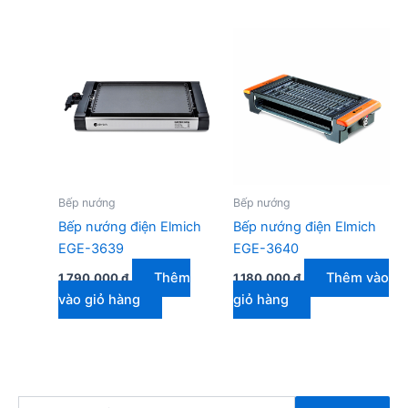
mức
độ
phổ
biến
Bếp nướng
Bếp nướng
Bếp nướng điện Elmich
Bếp nướng điện Elmich
EGE-3639
EGE-3640
Thêm
Thêm vào
1.790.000
₫
1.180.000
₫
vào giỏ hàng
giỏ hàng
T