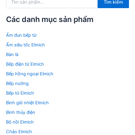
Tìm kiếm
ì
m
k
Các danh mục sản phẩm
i
ế
m
Ấm đun bếp từ
:
Ấm siêu tốc Elmich
Bàn là
Bếp điện từ Elmich
Bếp hồng ngoại Elmich
Bếp nướng
Bếp từ Elmich
Bình giữ nhiệt Elmich
Bình thủy điện
Bộ nồi Elmich
Chảo Elmich