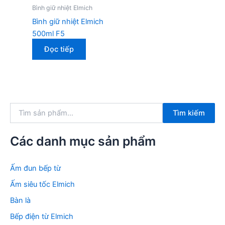
Bình giữ nhiệt Elmich
Bình giữ nhiệt Elmich
500ml F5
Đọc tiếp
T
Tìm kiếm
ì
m
k
Các danh mục sản phẩm
i
ế
m
Ấm đun bếp từ
:
Ấm siêu tốc Elmich
Bàn là
Bếp điện từ Elmich