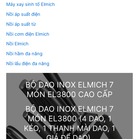
Máy xay sinh tố Elmich
Nồi áp suất điện
Nồi áp suất từ
Nồi cơm điện Elmich
Nồi Elmich
Nồi hầm đa năng
Nồi lẩu điện đa năng
BỘ DAO INOX ELMICH 7
MÓN EL3800 CAO CẤP
BỘ DAO INOX ELMICH 7
MÓN EL3800
(4 DAO, 1
KÉO, 1 THANH MÀI DAO, 1
GIÁ ĐỂ DAO)