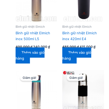
Bình giữ nhiệt Elmich
Bình giữ nhiệt Elmich
Bình giữ nhiệt Elmich
Bình giữ nhiệt Elmich
inox 500ml L5
inox 420ml E4
Giá
Giá
Giá
Giá
400.000
₫
340.000
₫
485.000
₫
415.000
₫
gốc
hiện
gốc
hiện
Thêm vào giỏ
Thêm vào giỏ
là:
tại
là:
tại
400.000 ₫.
là:
485.000 ₫.
là:
hàng
hàng
340.000 ₫.
415.000 
Giảm giá!
Giảm giá!