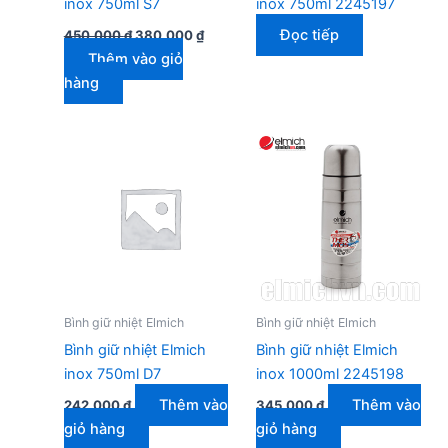
inox 750ml S7
inox 750ml 2245197
Giá
Giá
Đọc tiếp
450.000
₫
380.000
₫
gốc
hiện
Thêm vào giỏ
là:
tại
450.000 ₫.
là:
hàng
380.000 ₫.
Bình giữ nhiệt Elmich
Bình giữ nhiệt Elmich
Bình giữ nhiệt Elmich
Bình giữ nhiệt Elmich
inox 750ml D7
inox 1000ml 2245198
Thêm vào
Thêm vào
242.000
₫
345.000
₫
giỏ hàng
giỏ hàng