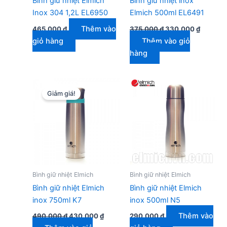
Bình giữ nhiệt Elmich
Bình giữ nhiệt inox
Inox 304 1,2L EL6950
Elmich 500ml EL6491
Giá
Giá
Thêm vào
465.000
₫
375.000
₫
330.000
₫
gốc
hiện
giỏ hàng
Thêm vào giỏ
là:
tại
375.000 ₫.
là:
hàng
330.000
Giảm giá!
Bình giữ nhiệt Elmich
Bình giữ nhiệt Elmich
Bình giữ nhiệt Elmich
Bình giữ nhiệt Elmich
inox 750ml K7
inox 500ml N5
Giá
Giá
Thêm vào
490.000
₫
430.000
₫
290.000
₫
gốc
hiện