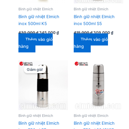
Bình giữ nhiệt Elmich
Bình giữ nhiệt Elmich
Bình giữ nhiệt Elmich
Bình giữ nhiệt Elmich
inox 500ml K5
inox 500ml S5
Giá
Giá
Giá
Giá
430.000
₫
345.000
₫
415.000
₫
309.000
₫
gốc
hiện
gốc
hiện
Thêm vào giỏ
Thêm vào giỏ
là:
tại
là:
tại
430.000 ₫.
là:
415.000 ₫.
là:
hàng
hàng
345.000 ₫.
309.000
Giảm giá!
Bình giữ nhiệt Elmich
Bình giữ nhiệt Elmich
Bình giữ nhiệt Elmich
Bình giữ nhiệt Elmich