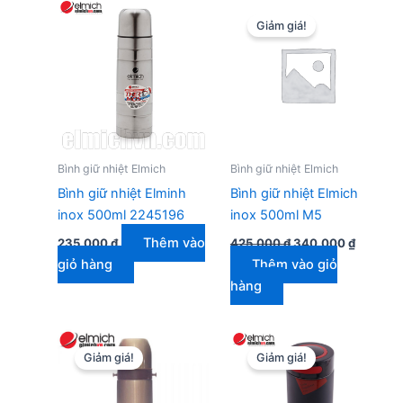
Giảm giá!
Bình giữ nhiệt Elmich
Bình giữ nhiệt Elmich
Bình giữ nhiệt Elminh
Bình giữ nhiệt Elmich
inox 500ml 2245196
inox 500ml M5
Giá
Giá
Thêm vào
235.000
₫
425.000
₫
340.000
₫
gốc
hiện
giỏ hàng
Thêm vào giỏ
là:
tại
425.000 ₫.
là:
hàng
340.000
Giảm giá!
Giảm giá!