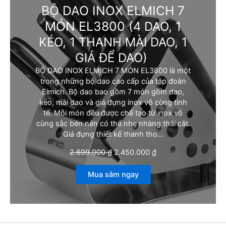
BỘ DAO INOX ELMICH 7
MÓN EL3800
(4 DAO, 1
KÉO, 1 THANH MÀI DAO, 1
GIÁ ĐỂ DAO)
BỘ DAO INOX ELMICH 7 MÓN EL3800 là một
trong những bộ dao cao cấp của tập đoàn
Elmich. Bộ dao bao gồm 7 món gồm dao,
kéo, mài dao và giá đựng inox vô cùng tinh
tế. Mỗi món đều được chế tạo từ inox vô
cùng sắc bén nên có thể nhẹ nhàng thái cắt.
Giá đựng thiết kế thanh tho…
G
G
2.699.000
₫
2.450.000
₫
i
i
á
á
Mua sắm ngay
g
h
ố
i
c
ệ
l
n
à
t
:
ạ