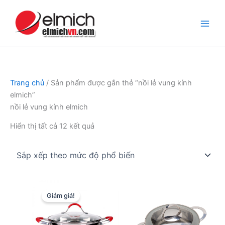
Nhảy
tới
nội
dung
Trang chủ
/ Sản phẩm được gắn thẻ “nồi lẻ vung kính
elmich”
nồi lẻ vung kính elmich
Đã
Hiển thị tất cả 12 kết quả
sắp
xếp
theo
mức
độ
Giảm giá!
phổ
biến