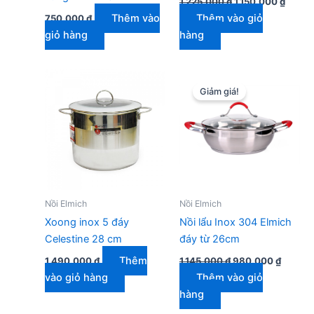
1.225.000
₫
1.150.000
₫
gốc
hiện
Thêm vào
Thêm vào giỏ
750.000
₫
là:
tại
1.225.000 ₫.
là:
giỏ hàng
hàng
1.150.
Giảm giá!
Nồi Elmich
Nồi Elmich
Xoong inox 5 đáy
Nồi lẩu Inox 304 Elmich
Celestine 28 cm
đáy từ 26cm
Giá
Giá
Thêm
1.490.000
₫
1.145.000
₫
980.000
₫
gốc
hiện
vào giỏ hàng
Thêm vào giỏ
là:
tại
1.145.000 ₫.
là:
hàng
980.00