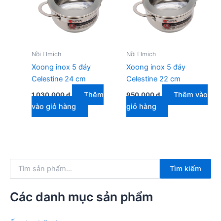
Nồi Elmich
Nồi Elmich
Xoong inox 5 đáy
Xoong inox 5 đáy
Celestine 24 cm
Celestine 22 cm
Thêm
Thêm vào
1.030.000
₫
950.000
₫
vào giỏ hàng
giỏ hàng
T
Tìm kiếm
ì
m
k
Các danh mục sản phẩm
i
ế