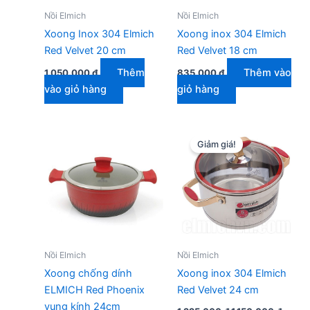
Nồi Elmich
Nồi Elmich
Xoong Inox 304 Elmich
Xoong inox 304 Elmich
Red Velvet 20 cm
Red Velvet 18 cm
Thêm
Thêm vào
1.050.000
₫
835.000
₫
vào giỏ hàng
giỏ hàng
Giảm giá!
Nồi Elmich
Nồi Elmich
Xoong chống dính
Xoong inox 304 Elmich
ELMICH Red Phoenix
Red Velvet 24 cm
vung kính 24cm
Giá
Giá