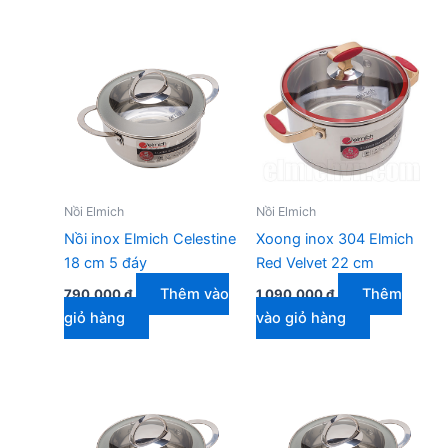
Nồi Elmich
Nồi Elmich
Nồi inox Elmich Celestine
Xoong inox 304 Elmich
18 cm 5 đáy
Red Velvet 22 cm
Thêm vào
Thêm
790.000
₫
1.090.000
₫
giỏ hàng
vào giỏ hàng