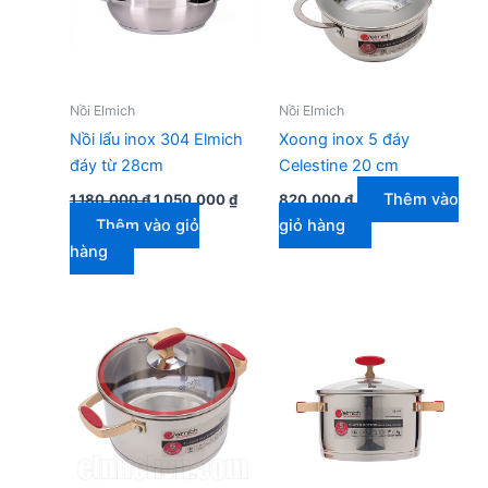
Nồi Elmich
Nồi Elmich
Nồi lẩu inox 304 Elmich
Xoong inox 5 đáy
đáy từ 28cm
Celestine 20 cm
Giá
Giá
Thêm vào
1.180.000
₫
1.050.000
₫
820.000
₫
gốc
hiện
Thêm vào giỏ
giỏ hàng
là:
tại
1.180.000 ₫.
là:
hàng
1.050.000 ₫.