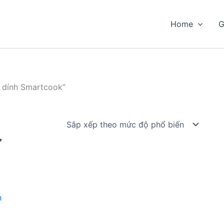
Home
G
 dính Smartcook”
h
k