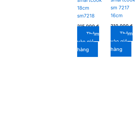
sm 7217
18cm
16cm
sm7218
210.000
₫
215.000
₫
Thêm
Thêm
vào giỏ
vào giỏ
hàng
hàng