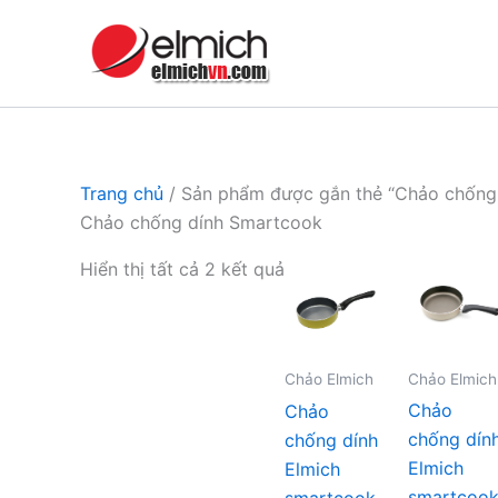
Nhảy
tới
nội
dung
Trang chủ
/ Sản phẩm được gắn thẻ “Chảo chống
Chảo chống dính Smartcook
Đã
Hiển thị tất cả 2 kết quả
sắp
xếp
theo
Chảo Elmich
Chảo Elmich
mức
Chảo
Chảo
độ
chống dín
chống dính
phổ
Elmich
Elmich
biến
smartcoo
smartcook