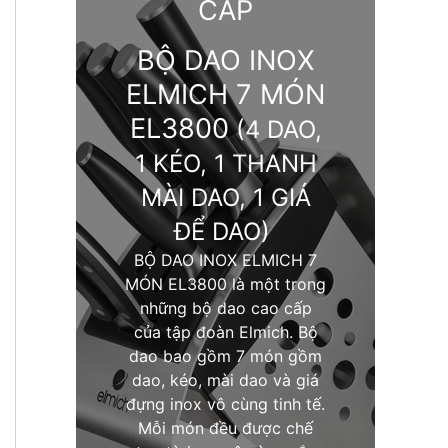
CẤP
BỘ DAO INOX
ELMICH 7 MÓN
EL3800
(4 DAO,
1 KÉO, 1 THANH
MÀI DAO, 1 GIÁ
ĐỂ DAO)
BỘ DAO INOX ELMICH 7
MÓN EL3800 là một trong
những bộ dao cao cấp
của tập đoàn Elmich. Bộ
dao bao gồm 7 món gồm
dao, kéo, mài dao và giá
đựng inox vô cùng tinh tế.
Mỗi món đều được chế