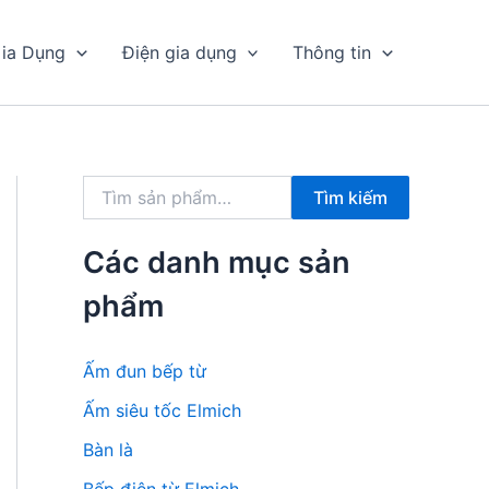
ia Dụng
Điện gia dụng
Thông tin
T
Tìm kiếm
ì
m
k
Các danh mục sản
i
ế
phẩm
m
:
Ấm đun bếp từ
Ấm siêu tốc Elmich
Bàn là