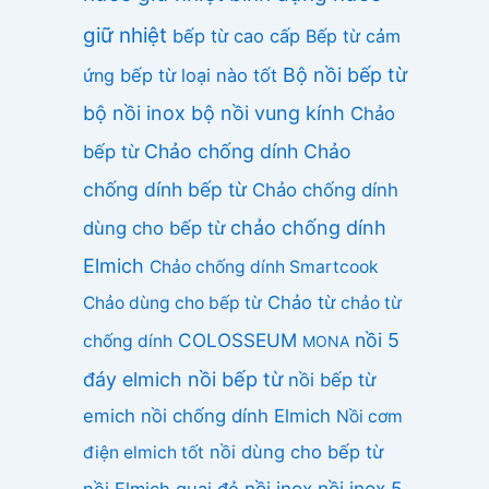
giữ nhiệt
bếp từ cao cấp
Bếp từ cảm
Bộ nồi bếp từ
ứng
bếp từ loại nào tốt
bộ nồi inox
bộ nồi vung kính
Chảo
Chảo chống dính
Chảo
bếp từ
chống dính bếp từ
Chảo chống dính
chảo chống dính
dùng cho bếp từ
Elmich
Chảo chống dính Smartcook
Chảo từ
Chảo dùng cho bếp từ
chảo từ
COLOSSEUM
nồi 5
chống dính
MONA
nồi bếp từ
đáy elmich
nồi bếp từ
emich
nồi chống dính Elmich
Nồi cơm
nồi dùng cho bếp từ
điện elmich tốt
nồi inox
nồi inox 5
nồi Elmich quai đỏ