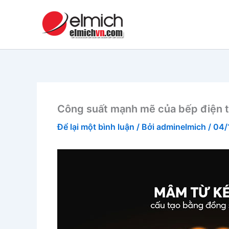
Nhảy
tới
nội
dung
Công suất mạnh mẽ của bếp điện 
Để lại một bình luận
/ Bởi
adminelmich
/
04/