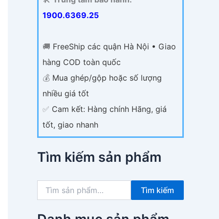
1900.6369.25
🚚
FreeShip các quận Hà Nội • Giao
hàng COD toàn quốc
💰
Mua ghép/gộp hoặc số lượng
nhiều giá tốt
✅
Cam kết: Hàng chính Hãng, giá
tốt, giao nhanh
Tìm kiếm sản phẩm
T
Tìm kiếm
ì
m
k