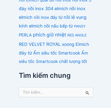
đáy
nồi inox 304 elmich
nồi inox
elmich
nồi lẻ vung
nồi inox đáy từ
kính elmich
nồi nấu bếp từ
PANSY
phích giữ nhiệt
PERLA
RED ANGLE
ROYAL
RED VELVET
xoong Elmich
đáy từ
Ấm siêu tốc Smartcook
Ấm
siêu tốc Smartcook chất lượng tốt
Tìm kiếm chung
T
ì
m
k
i