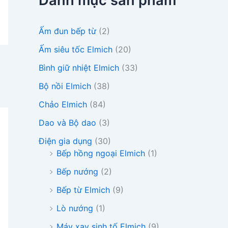
Danh mục sản phẩm
i
ế
m
Ấm đun bếp từ
(2)
:
Ấm siêu tốc Elmich
(20)
Bình giữ nhiệt Elmich
(33)
Bộ nồi Elmich
(38)
Chảo Elmich
(84)
Dao và Bộ dao
(3)
Điện gia dụng
(30)
Bếp hồng ngoại Elmich
(1)
Bếp nướng
(2)
Bếp từ Elmich
(9)
Lò nướng
(1)
Máy xay sinh tố Elmich
(9)