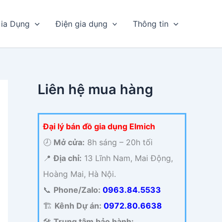
ia Dụng
Điện gia dụng
Thông tin
Liên hệ mua hàng
Đại lý bán đồ gia dụng Elmich
🕗
Mở cửa:
8h sáng – 20h tối
📍
Địa chỉ:
13 Lĩnh Nam, Mai Động,
Hoàng Mai, Hà Nội.
📞
Phone/Zalo:
0963.84.5533
🏗️
Kênh Dự án:
0972.80.6638
🛠️
Trung tâm bảo hành: