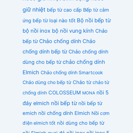
giữ nhiệt
bếp từ cao cấp
Bếp từ cảm
Bộ nồi bếp từ
ứng
bếp từ loại nào tốt
bộ nồi inox
bộ nồi vung kính
Chảo
Chảo chống dính
Chảo
bếp từ
chống dính bếp từ
Chảo chống dính
chảo chống dính
dùng cho bếp từ
Elmich
Chảo chống dính Smartcook
Chảo từ
Chảo dùng cho bếp từ
chảo từ
COLOSSEUM
nồi 5
chống dính
MONA
nồi bếp từ
đáy elmich
nồi bếp từ
emich
nồi chống dính Elmich
Nồi cơm
nồi dùng cho bếp từ
điện elmich tốt
nồi inox
nồi inox 5
nồi Elmich quai đỏ