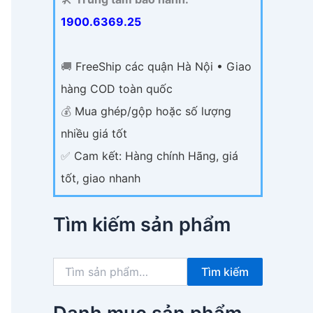
1900.6369.25
🚚
FreeShip các quận Hà Nội • Giao
hàng COD toàn quốc
💰
Mua ghép/gộp hoặc số lượng
nhiều giá tốt
✅
Cam kết: Hàng chính Hãng, giá
tốt, giao nhanh
Tìm kiếm sản phẩm
T
Tìm kiếm
ì
m
k