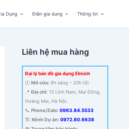
ia Dụng
Điện gia dụng
Thông tin
Liên hệ mua hàng
Đại lý bán đồ gia dụng Elmich
🕗
Mở cửa:
8h sáng – 20h tối
📍
Địa chỉ:
13 Lĩnh Nam, Mai Động,
Hoàng Mai, Hà Nội.
📞
Phone/Zalo:
0963.84.5533
🏗️
Kênh Dự án:
0972.80.6638
🛠️
Trung tâm bảo hành: