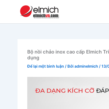
Nhảy
tới
nội
dung
Bộ nồi chảo inox cao cấp Elmich T
dụng
Để lại một bình luận
/ Bởi
adminelmich
/
13/