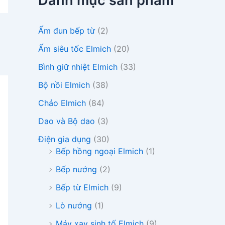
Danh mục sản phẩm
i
ế
m
Ấm đun bếp từ
(2)
:
Ấm siêu tốc Elmich
(20)
Bình giữ nhiệt Elmich
(33)
Bộ nồi Elmich
(38)
Chảo Elmich
(84)
Dao và Bộ dao
(3)
Điện gia dụng
(30)
Bếp hồng ngoại Elmich
(1)
Bếp nướng
(2)
Bếp từ Elmich
(9)
Lò nướng
(1)
Máy xay sinh tố Elmich
(9)