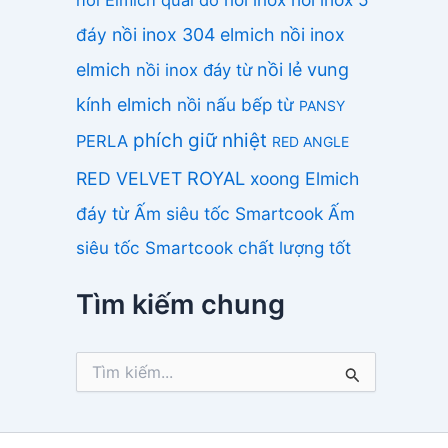
đáy
nồi inox 304 elmich
nồi inox
elmich
nồi lẻ vung
nồi inox đáy từ
kính elmich
nồi nấu bếp từ
PANSY
phích giữ nhiệt
PERLA
RED ANGLE
ROYAL
RED VELVET
xoong Elmich
đáy từ
Ấm siêu tốc Smartcook
Ấm
siêu tốc Smartcook chất lượng tốt
Tìm kiếm chung
T
ì
m
k
i