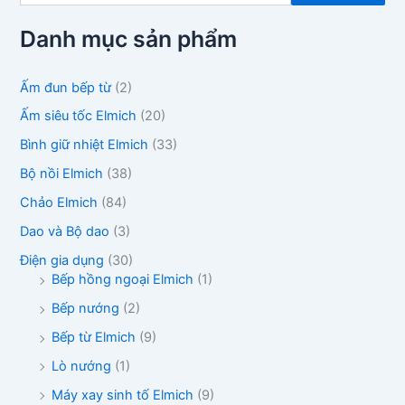
m
k
Danh mục sản phẩm
i
ế
m
Ấm đun bếp từ
(2)
:
Ấm siêu tốc Elmich
(20)
Bình giữ nhiệt Elmich
(33)
Bộ nồi Elmich
(38)
Chảo Elmich
(84)
Dao và Bộ dao
(3)
Điện gia dụng
(30)
Bếp hồng ngoại Elmich
(1)
Bếp nướng
(2)
Bếp từ Elmich
(9)
Lò nướng
(1)
Máy xay sinh tố Elmich
(9)