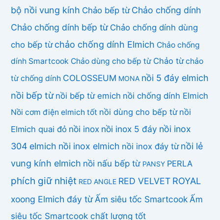
bộ nồi vung kính
Chảo chống dính
Chảo bếp từ
Chảo chống dính bếp từ
Chảo chống dính dùng
chảo chống dính Elmich
cho bếp từ
Chảo chống
Chảo từ
dính Smartcook
Chảo dùng cho bếp từ
chảo
COLOSSEUM
nồi 5 đáy elmich
từ chống dính
MONA
nồi bếp từ
nồi bếp từ emich
nồi chống dính Elmich
nồi dùng cho bếp từ
nồi
Nồi cơm điện elmich tốt
nồi inox
nồi inox 5 đáy
nồi inox
Elmich quai đỏ
304 elmich
nồi inox elmich
nồi lẻ
nồi inox đáy từ
vung kính elmich
nồi nấu bếp từ
PERLA
PANSY
phích giữ nhiệt
ROYAL
RED VELVET
RED ANGLE
xoong Elmich đáy từ
Ấm siêu tốc Smartcook
Ấm
siêu tốc Smartcook chất lượng tốt