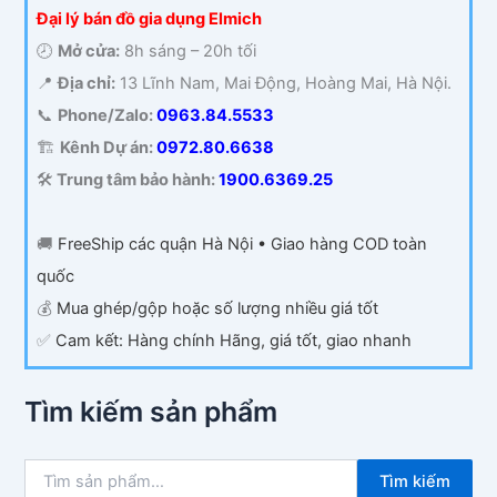
Đại lý bán đồ gia dụng Elmich
🕗
Mở cửa:
8h sáng – 20h tối
📍
Địa chỉ:
13 Lĩnh Nam, Mai Động, Hoàng Mai, Hà Nội.
📞
Phone/Zalo:
0963.84.5533
🏗️
Kênh Dự án:
0972.80.6638
🛠️
Trung tâm bảo hành:
1900.6369.25
🚚
FreeShip các quận Hà Nội • Giao hàng COD toàn
quốc
💰
Mua ghép/gộp hoặc số lượng nhiều giá tốt
✅
Cam kết: Hàng chính Hãng, giá tốt, giao nhanh
Tìm kiếm sản phẩm
T
Tìm kiếm
ì