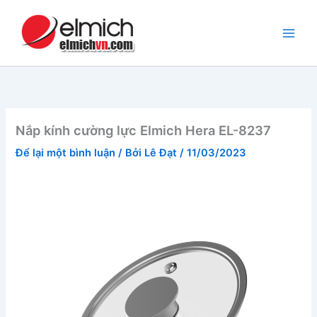
Nhảy
tới
nội
dung
Nắp kính cường lực Elmich Hera EL-8237
Để lại một bình luận
/ Bởi
Lê Đạt
/
11/03/2023