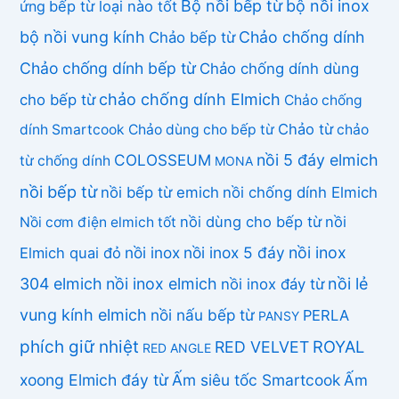
Bộ nồi bếp từ
bộ nồi inox
ứng
bếp từ loại nào tốt
bộ nồi vung kính
Chảo chống dính
Chảo bếp từ
Chảo chống dính bếp từ
Chảo chống dính dùng
chảo chống dính Elmich
cho bếp từ
Chảo chống
Chảo từ
dính Smartcook
Chảo dùng cho bếp từ
chảo
COLOSSEUM
nồi 5 đáy elmich
từ chống dính
MONA
nồi bếp từ
nồi bếp từ emich
nồi chống dính Elmich
nồi dùng cho bếp từ
nồi
Nồi cơm điện elmich tốt
nồi inox
nồi inox 5 đáy
nồi inox
Elmich quai đỏ
304 elmich
nồi inox elmich
nồi lẻ
nồi inox đáy từ
vung kính elmich
nồi nấu bếp từ
PERLA
PANSY
phích giữ nhiệt
ROYAL
RED VELVET
RED ANGLE
xoong Elmich đáy từ
Ấm siêu tốc Smartcook
Ấm