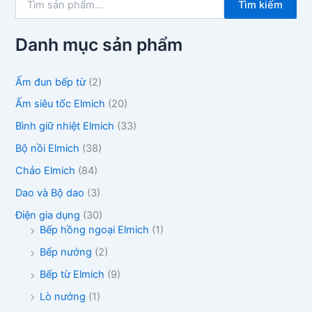
Tìm kiếm
ì
m
k
Danh mục sản phẩm
i
ế
m
Ấm đun bếp từ
(2)
:
Ấm siêu tốc Elmich
(20)
Bình giữ nhiệt Elmich
(33)
Bộ nồi Elmich
(38)
Chảo Elmich
(84)
Dao và Bộ dao
(3)
Điện gia dụng
(30)
Bếp hồng ngoại Elmich
(1)
Bếp nướng
(2)
Bếp từ Elmich
(9)
Lò nướng
(1)