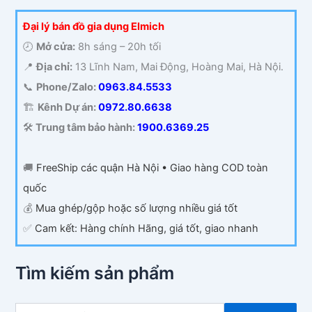
Đại lý bán đồ gia dụng Elmich
🕗
Mở cửa:
8h sáng – 20h tối
📍
Địa chỉ:
13 Lĩnh Nam, Mai Động, Hoàng Mai, Hà Nội.
📞
Phone/Zalo:
0963.84.5533
🏗️
Kênh Dự án:
0972.80.6638
🛠️
Trung tâm bảo hành:
1900.6369.25
🚚
FreeShip các quận Hà Nội • Giao hàng COD toàn
quốc
💰
Mua ghép/gộp hoặc số lượng nhiều giá tốt
✅
Cam kết: Hàng chính Hãng, giá tốt, giao nhanh
Tìm kiếm sản phẩm
T