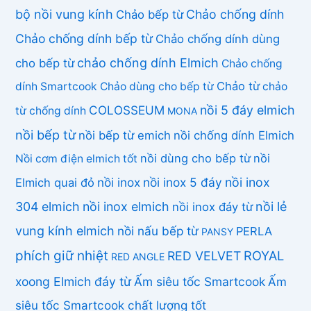
bộ nồi vung kính
Chảo chống dính
Chảo bếp từ
Chảo chống dính bếp từ
Chảo chống dính dùng
chảo chống dính Elmich
cho bếp từ
Chảo chống
Chảo từ
dính Smartcook
Chảo dùng cho bếp từ
chảo
COLOSSEUM
nồi 5 đáy elmich
từ chống dính
MONA
nồi bếp từ
nồi bếp từ emich
nồi chống dính Elmich
nồi dùng cho bếp từ
nồi
Nồi cơm điện elmich tốt
nồi inox
nồi inox 5 đáy
nồi inox
Elmich quai đỏ
304 elmich
nồi inox elmich
nồi lẻ
nồi inox đáy từ
vung kính elmich
nồi nấu bếp từ
PERLA
PANSY
phích giữ nhiệt
ROYAL
RED VELVET
RED ANGLE
xoong Elmich đáy từ
Ấm siêu tốc Smartcook
Ấm
siêu tốc Smartcook chất lượng tốt