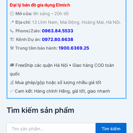
Đại lý bán đồ gia dụng Elmich
🕗
Mở cửa:
8h sáng – 20h tối
📍
Địa chỉ:
13 Lĩnh Nam, Mai Động, Hoàng Mai, Hà Nội.
📞
Phone/Zalo:
0963.84.5533
🏗️
Kênh Dự án:
0972.80.6638
🛠️
Trung tâm bảo hành:
1900.6369.25
🚚
FreeShip các quận Hà Nội • Giao hàng COD toàn
quốc
💰
Mua ghép/gộp hoặc số lượng nhiều giá tốt
✅
Cam kết: Hàng chính Hãng, giá tốt, giao nhanh
Tìm kiếm sản phẩm
T
Tìm kiếm
ì