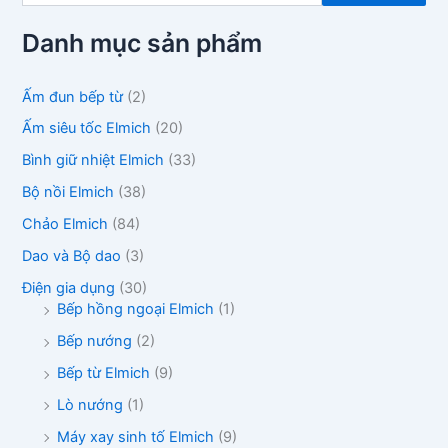
m
k
Danh mục sản phẩm
i
ế
m
Ấm đun bếp từ
(2)
:
Ấm siêu tốc Elmich
(20)
Bình giữ nhiệt Elmich
(33)
Bộ nồi Elmich
(38)
Chảo Elmich
(84)
Dao và Bộ dao
(3)
Điện gia dụng
(30)
Bếp hồng ngoại Elmich
(1)
Bếp nướng
(2)
Bếp từ Elmich
(9)
Lò nướng
(1)
Máy xay sinh tố Elmich
(9)