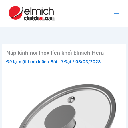
Nhảy
tới
nội
dung
Nắp kính nồi Inox liền khối Elmich Hera
Để lại một bình luận
/ Bởi
Lê Đạt
/
08/03/2023