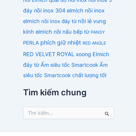
đáy
nồi inox 304 elmich
nồi inox
elmich
nồi lẻ vung
nồi inox đáy từ
kính elmich
nồi nấu bếp từ
PANSY
phích giữ nhiệt
PERLA
RED ANGLE
ROYAL
RED VELVET
xoong Elmich
đáy từ
Ấm siêu tốc Smartcook
Ấm
siêu tốc Smartcook chất lượng tốt
Tìm kiếm chung
T
ì
m
k
i