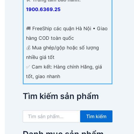
1900.6369.25
🚚
FreeShip các quận Hà Nội • Giao
hàng COD toàn quốc
💰
Mua ghép/gộp hoặc số lượng
nhiều giá tốt
✅
Cam kết: Hàng chính Hãng, giá
tốt, giao nhanh
Tìm kiếm sản phẩm
T
Tìm kiếm
ì
m
k