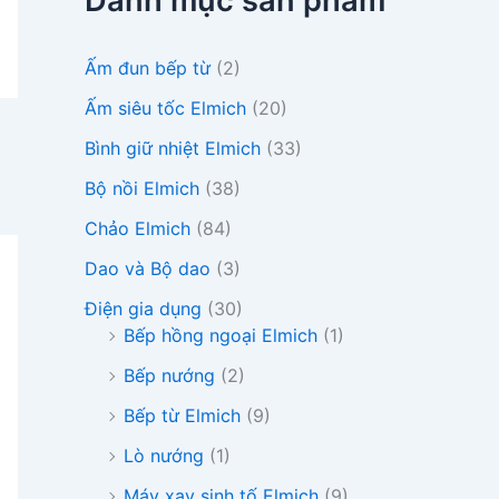
Danh mục sản phẩm
i
ế
m
Ấm đun bếp từ
(2)
:
Ấm siêu tốc Elmich
(20)
Bình giữ nhiệt Elmich
(33)
Bộ nồi Elmich
(38)
Chảo Elmich
(84)
Dao và Bộ dao
(3)
Điện gia dụng
(30)
Bếp hồng ngoại Elmich
(1)
Bếp nướng
(2)
Bếp từ Elmich
(9)
Lò nướng
(1)
Máy xay sinh tố Elmich
(9)