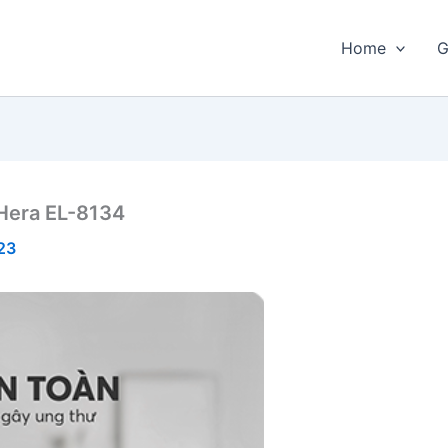
Home
G
 Hera EL-8134
23