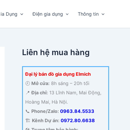
ia Dụng
Điện gia dụng
Thông tin
Liên hệ mua hàng
Đại lý bán đồ gia dụng Elmich
🕗
Mở cửa:
8h sáng – 20h tối
📍
Địa chỉ:
13 Lĩnh Nam, Mai Động,
Hoàng Mai, Hà Nội.
📞
Phone/Zalo:
0963.84.5533
🏗️
Kênh Dự án:
0972.80.6638
🛠️
Trung tâm bảo hành: