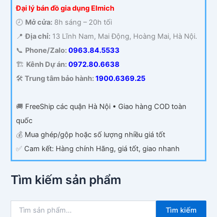
Đại lý bán đồ gia dụng Elmich
🕗
Mở cửa:
8h sáng – 20h tối
📍
Địa chỉ:
13 Lĩnh Nam, Mai Động, Hoàng Mai, Hà Nội.
📞
Phone/Zalo:
0963.84.5533
🏗️
Kênh Dự án:
0972.80.6638
🛠️
Trung tâm bảo hành:
1900.6369.25
🚚
FreeShip các quận Hà Nội • Giao hàng COD toàn
quốc
💰
Mua ghép/gộp hoặc số lượng nhiều giá tốt
✅
Cam kết: Hàng chính Hãng, giá tốt, giao nhanh
Tìm kiếm sản phẩm
T
Tìm kiếm
ì