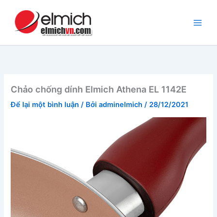
Nhảy
tới
nội
dung
Chảo chống dính Elmich Athena EL 1142E
Để lại một bình luận
/ Bởi
adminelmich
/
28/12/2021