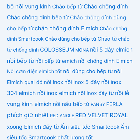
bộ nồi vung kính
Chảo chống dính
Chảo bếp từ
Chảo chống dính bếp từ
Chảo chống dính dùng
chảo chống dính Elmich
cho bếp từ
Chảo chống
Chảo từ
dính Smartcook
Chảo dùng cho bếp từ
chảo
COLOSSEUM
nồi 5 đáy elmich
từ chống dính
MONA
nồi bếp từ
nồi bếp từ emich
nồi chống dính Elmich
nồi dùng cho bếp từ
nồi
Nồi cơm điện elmich tốt
nồi inox
nồi inox 5 đáy
nồi inox
Elmich quai đỏ
304 elmich
nồi inox elmich
nồi lẻ
nồi inox đáy từ
vung kính elmich
nồi nấu bếp từ
PERLA
PANSY
phích giữ nhiệt
ROYAL
RED VELVET
RED ANGLE
xoong Elmich đáy từ
Ấm siêu tốc Smartcook
Ấm
siêu tốc Smartcook chất lượng tốt