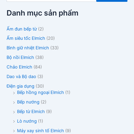
m
k
Danh mục sản phẩm
i
ế
m
Ấm đun bếp từ
(2)
:
Ấm siêu tốc Elmich
(20)
Bình giữ nhiệt Elmich
(33)
Bộ nồi Elmich
(38)
Chảo Elmich
(84)
Dao và Bộ dao
(3)
Điện gia dụng
(30)
Bếp hồng ngoại Elmich
(1)
Bếp nướng
(2)
Bếp từ Elmich
(9)
Lò nướng
(1)
Máy xay sinh tố Elmich
(9)