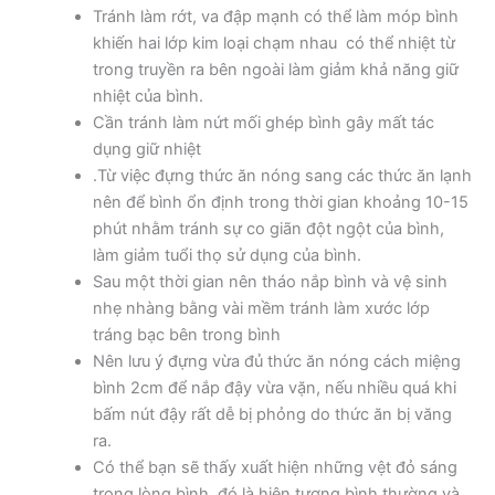
Tránh làm rớt, va đập mạnh có thể làm móp bình
khiến hai lớp kim loại chạm nhau có thể nhiệt từ
trong truyền ra bên ngoài làm giảm khả năng giữ
nhiệt của bình.
Cần tránh làm nứt mối ghép bình gây mất tác
dụng giữ nhiệt
.Từ việc đựng thức ăn nóng sang các thức ăn lạnh
nên để bình ổn định trong thời gian khoảng 10-15
phút nhằm tránh sự co giãn đột ngột của bình,
làm giảm tuổi thọ sử dụng của bình.
Sau một thời gian nên tháo nắp bình và vệ sinh
nhẹ nhàng bằng vài mềm tránh làm xước lớp
tráng bạc bên trong bình
Nên lưu ý đựng vừa đủ thức ăn nóng cách miệng
bình 2cm để nắp đậy vừa vặn, nếu nhiều quá khi
bấm nút đậy rất dễ bị phỏng do thức ăn bị văng
ra.
Có thể bạn sẽ thấy xuất hiện những vệt đỏ sáng
trong lòng bình, đó là hiện tượng bình thường và