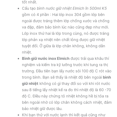
tốt nhất.
Cấu tạo
bình nước giữ nhiệt Elmich ĩn 500ml K5
gồm có 4 phần : Hai lớp inox 304 gồm lớp bên
ngoài được tráng thêm lớp chống xước và chống
va đập, đảm bảo bình lúc nào cũng đẹp như mới.
Lớp inox thứ hai là lớp trong cùng, nó được tráng
lớp phản xạ nhiệt nên chất lỏng được giữ nhiệt
tuyệt đối. Ở giữa là lớp chân không, không dẫn
nhiệt.
Bình giữ nước inox Elmich
được trải qua khâu thí
nghiệm và kiểm tra kỹ lưỡng trước khi tung ra thị
trường. Đầu tiên bạn lấy nước sôi 100 độ C rót vào
trong bình. Bạn sẽ thấy là nhiệt độ bên ngoài
bình
giữ nhiệt
không có gì thay đổi so với khi rót nước
sau 8 tiếng lấy nhiệt kế ra đo thì nhiệt độ là 60 -70
độ C. Điều này chứng tỏ nhiệt không hề bị tỏa ra
bên ngoài nhờ có lớp chân không cách nhiệt, đảm
bảo nhiệt giữ được lâu.
Khi bạn thử với nước lạnh thì kết quả cũng như