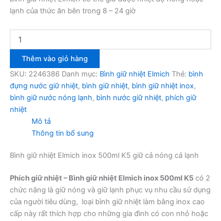
lạnh của thức ăn bên trong 8 – 24 giờ
Bình
giữ
nhiệt
Thêm vào giỏ hàng
Elmich
inox
SKU:
2246386
Danh mục:
Bình giữ nhiệt Elmich
Thẻ:
bình
500ml
đựng nước giữ nhiệt
,
bình giữ nhiệt
,
bình giữ nhiệt inox
,
K5
bình giữ nước nóng lạnh
,
bình nước giữ nhiệt
,
phích giữ
số
nhiệt
lượng
Mô tả
Thông tin bổ sung
Bình giữ nhiệt Elmich inox 500ml K5 giữ cả nóng cả lạnh
Phích giữ nhiệt – Bình giữ nhiệt Elmich inox 500ml K5
có 2
chức năng là giữ nóng và giữ lạnh phục vụ nhu cầu sử dụng
của người tiêu dùng, loại bình giữ nhiệt làm bằng inox cao
cấp này rất thích hợp cho những gia đình có con nhỏ hoặc