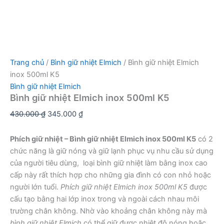
Trang chủ
/
Bình giữ nhiệt Elmich
/ Bình giữ nhiệt Elmich
inox 500ml K5
Bình giữ nhiệt Elmich
Bình giữ nhiệt Elmich inox 500ml K5
Giá
Giá
430.000
₫
345.000
₫
gốc
hiện
là:
tại
Phích giữ nhiệt – Bình giữ nhiệt Elmich inox 500ml K5
có 2
430.000 ₫.
là:
chức năng là giữ nóng và giữ lạnh phục vụ nhu cầu sử dụng
345.000 ₫.
của người tiêu dùng, loại bình giữ nhiệt làm bằng inox cao
cấp này rất thích hợp cho những gia đình có con nhỏ hoặc
người lớn tuổi.
Phích giữ nhiệt Elmich inox 500ml K5
được
cấu tạo bằng hai lớp inox trong và ngoài cách nhau môi
trường chân không. Nhờ vào khoảng chân không này mà
bình giữ nhiệt Elmich
có thể giữ được nhiệt độ nóng hoặc