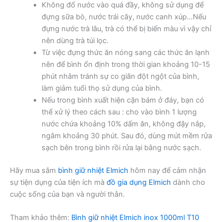
Không đổ nước vào quá đầy, không sử dụng để
đựng sữa bò, nước trái cây, nước canh xúp…Nếu
đựng nước trà lâu, trà có thể bị biến màu vì vậy chỉ
nên dùng trà túi lọc.
Từ việc đựng thức ăn nóng sang các thức ăn lạnh
nên để bình ổn định trong thời gian khoảng 10-15
phút nhằm tránh sự co giãn đột ngột của bình,
làm giảm tuổi thọ sử dụng của bình.
Nếu trong bình xuất hiện cặn bám ở đáy, bạn có
thể xử lý theo cách sau : cho vào bình 1 lượng
nước chứa khoảng 10% dấm ăn, không đậy nắp,
ngâm khoảng 30 phút. Sau đó, dùng mút mềm rửa
sạch bên trong bình rồi rửa lại bằng nước sạch.
Hãy mua sắm
bình giữ nhiệt Elmich
hôm nay để cảm nhận
sự tiện dụng của tiện ích mà
đồ gia dụng Elmich
dành cho
cuộc sống của bạn và người thân.
Tham khảo thêm:
Bình giữ nhiệt Elmich inox 1000ml T10