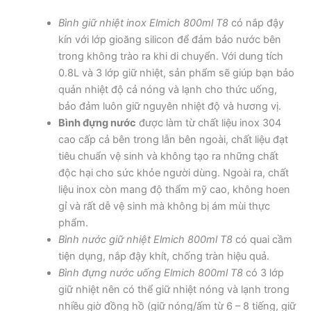
Bình giữ nhiệt inox Elmich 800ml T8
có nắp đậy
kín với lớp gioăng silicon để đảm bảo nước bên
trong không trào ra khi di chuyển. Với dung tích
0.8L và 3 lớp giữ nhiệt, sản phẩm sẽ giúp bạn bảo
quản nhiệt độ cả nóng và lạnh cho thức uống,
bảo đảm luôn giữ nguyên nhiệt độ và hương vị.
Bình đựng nước
được làm từ chất liệu inox 304
cao cấp cả bên trong lẫn bên ngoài, chất liệu đạt
tiêu chuẩn vệ sinh và không tạo ra những chất
độc hại cho sức khỏe người dùng. Ngoài ra, chất
liệu inox còn mang độ thẩm mỹ cao, không hoen
gỉ và rất dễ vệ sinh mà không bị ám mùi thực
phẩm.
Bình nước giữ nhiệt Elmich 800ml T8
có quai cầm
tiện dụng, nắp đậy khít, chống tràn hiệu quả.
Bình đựng nước uống Elmich 800ml T8
có 3 lớp
giữ nhiệt nên có thể giữ nhiệt nóng và lạnh trong
nhiều giờ đồng hồ (giữ nóng/ấm từ 6 – 8 tiếng, giữ