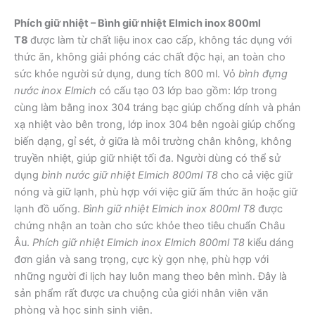
Phích giữ nhiệt – Bình giữ nhiệt Elmich inox 800ml
T8
được làm từ chất liệu inox cao cấp, không tác dụng với
thức ăn, không giải phóng các chất độc hại, an toàn cho
sức khỏe người sử dụng, dung tích 800 ml. Vỏ
bình đựng
nước inox Elmich
có cấu tạo 03 lớp bao gồm: lớp trong
cùng làm bằng inox 304 tráng bạc giúp chống dính và phản
xạ nhiệt vào bên trong, lớp inox 304 bên ngoài giúp chống
biến dạng, gỉ sét, ở giữa là môi trường chân không, không
truyền nhiệt, giúp giữ nhiệt tối đa. Người dùng có thể sử
dụng
bình nước giữ nhiệt Elmich 800ml T8
cho cả việc giữ
nóng và giữ lạnh, phù hợp với việc giữ ấm thức ăn hoặc giữ
lạnh đồ uống.
Bình giữ nhiệt Elmich inox 800ml T8
được
chứng nhận an toàn cho sức khỏe theo tiêu chuẩn Châu
Âu.
Phích giữ nhiệt Elmich inox Elmich 800ml T8
kiểu dáng
đơn giản và sang trọng, cực kỳ gọn nhẹ, phù hợp với
những người đi lịch hay luôn mang theo bên mình. Đây là
sản phẩm rất được ưa chuộng của giới nhân viên văn
phòng và học sinh sinh viên.