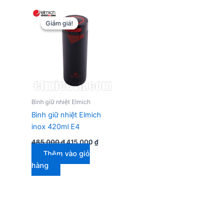
Giảm giá!
Giảm giá!
Bình giữ nhiệt Elmich
Bình giữ nhiệt Elmich
inox 420ml E4
Giá
Giá
485.000
₫
415.000
₫
gốc
hiện
Thêm vào giỏ
là:
tại
485.000 ₫.
là:
hàng
415.000 ₫.