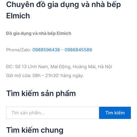
Chuyên đồ gia dụng và nhà bếp
Elmich
Đồ gia dụng và nhà bếp Elmich
Phone/Zalo:
0988596438
–
0986845589
ĐC: Số 13 Lĩnh Nam, Mai Động, Hoàng Mai, Hà Nội
Giờ mở cửa: 08h – 21h30′ hàng ngày.
Tìm kiếm sản phẩm
T
Tìm kiếm
ì
m
k
Tìm kiếm chung
i