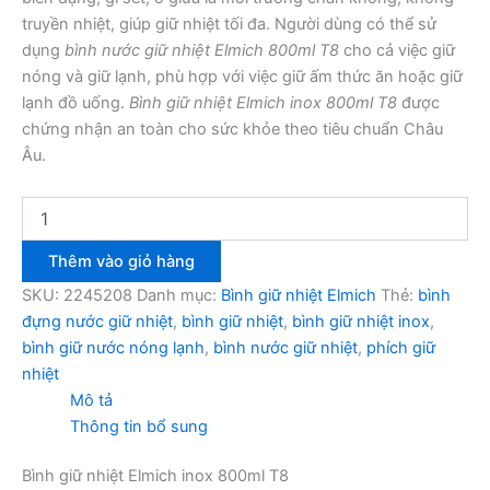
truyền nhiệt, giúp giữ nhiệt tối đa. Người dùng có thể sử
dụng
bình nước giữ nhiệt Elmich 800ml T8
cho cả việc giữ
nóng và giữ lạnh, phù hợp với việc giữ ấm thức ăn hoặc giữ
lạnh đồ uống.
Bình giữ nhiệt Elmich inox 800ml T8
được
chứng nhận an toàn cho sức khỏe theo tiêu chuẩn Châu
Âu.
Bình
giữ
nhiệt
Thêm vào giỏ hàng
Elmich
inox
SKU:
2245208
Danh mục:
Bình giữ nhiệt Elmich
Thẻ:
bình
800ml
đựng nước giữ nhiệt
,
bình giữ nhiệt
,
bình giữ nhiệt inox
,
T8
bình giữ nước nóng lạnh
,
bình nước giữ nhiệt
,
phích giữ
số
nhiệt
lượng
Mô tả
Thông tin bổ sung
Bình giữ nhiệt Elmich inox 800ml T8