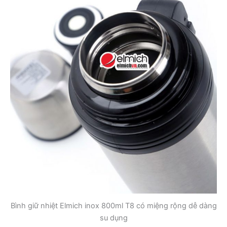
Bình giữ nhiệt Elmich inox 800ml T8 có miệng rộng dễ dàng
su dụng