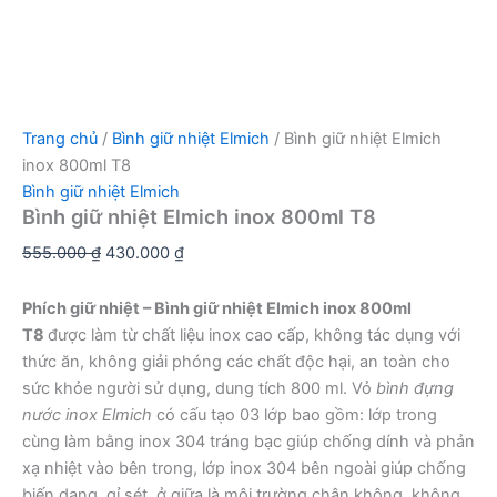
Trang chủ
/
Bình giữ nhiệt Elmich
/ Bình giữ nhiệt Elmich
inox 800ml T8
Bình giữ nhiệt Elmich
Bình giữ nhiệt Elmich inox 800ml T8
Giá
Giá
555.000
₫
430.000
₫
gốc
hiện
là:
tại
Phích giữ nhiệt – Bình giữ nhiệt Elmich inox 800ml
555.000 ₫.
là:
T8
được làm từ chất liệu inox cao cấp, không tác dụng với
430.000 ₫.
thức ăn, không giải phóng các chất độc hại, an toàn cho
sức khỏe người sử dụng, dung tích 800 ml. Vỏ
bình đựng
nước inox Elmich
có cấu tạo 03 lớp bao gồm: lớp trong
cùng làm bằng inox 304 tráng bạc giúp chống dính và phản
xạ nhiệt vào bên trong, lớp inox 304 bên ngoài giúp chống
biến dạng, gỉ sét, ở giữa là môi trường chân không, không