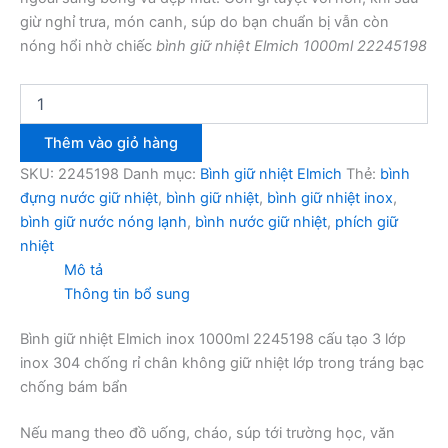
giừ nghỉ trưa, món canh, súp do bạn chuẩn bị vẫn còn
nóng hổi nhờ chiếc
bình giữ nhiệt Elmich 1000ml 22245198
Bình
giữ
nhiệt
Thêm vào giỏ hàng
Elmich
inox
SKU:
2245198
Danh mục:
Bình giữ nhiệt Elmich
Thẻ:
bình
1000ml
đựng nước giữ nhiệt
,
bình giữ nhiệt
,
bình giữ nhiệt inox
,
2245198
bình giữ nước nóng lạnh
,
bình nước giữ nhiệt
,
phích giữ
số
nhiệt
lượng
Mô tả
Thông tin bổ sung
Bình giữ nhiệt Elmich inox 1000ml 2245198 cấu tạo 3 lớp
inox 304 chống rỉ chân không giữ nhiệt lớp trong tráng bạc
chống bám bẩn
Nếu mang theo đồ uống, cháo, súp tới trường học, văn