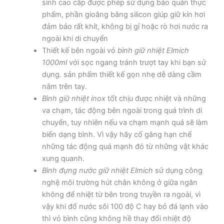
sinh cao cấp được phép sử dụng bảo quản thực
phẩm, phần gioăng bằng silicon giúp giữ kín hơi
đảm bảo rất khít, không bị gỉ hoặc rò hơi nước ra
ngoài khi di chuyển
Thiết kế bên ngoài vỏ
bình giữ nhiệt Elmich
1000ml
với sọc ngang tránh trượt tay khi bạn sử
dụng. sản phẩm thiết kế gọn nhẹ dễ dàng cầm
nắm trên tay.
Bình giữ nhiệt inox
tốt chịu được nhiệt và những
va chạm, tác động bên ngoài trong quá trình di
chuyển, tuy nhiên nếu va chạm mạnh quá sẽ làm
biến dạng bình. Vì vậy hãy cố gắng hạn chế
những tác động quá mạnh đó từ những vật khác
xung quanh.
Bình đựng nước giữ nhiệt Elmich
sử dụng công
nghệ môi trường hút chân không ở giữa ngăn
không để nhiệt từ bên trong truyền ra ngoài, vì
vậy khi đổ nước sôi 100 độ C hay bỏ đá lạnh vào
thì vỏ bình cũng không hề thay đổi nhiệt độ