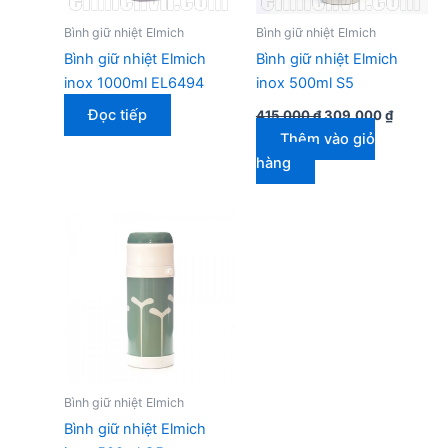
Bình giữ nhiệt Elmich
Bình giữ nhiệt Elmich
Bình giữ nhiệt Elmich
Bình giữ nhiệt Elmich
inox 1000ml EL6494
inox 500ml S5
Giá
Giá
Đọc tiếp
415.000
₫
309.000
₫
gốc
hiện
Thêm vào giỏ
là:
tại
415.000 ₫.
là:
hàng
309.000
Bình giữ nhiệt Elmich
Bình giữ nhiệt Elmich