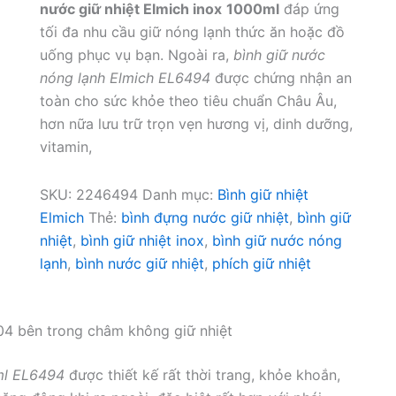
nước giữ nhiệt Elmich inox
1000ml
đáp ứng
tối đa nhu cầu giữ nóng lạnh thức ăn hoặc đồ
uống phục vụ bạn. Ngoài ra,
bình giữ nước
nóng lạnh Elmich EL6494
được chứng nhận an
toàn cho sức khỏe theo tiêu chuẩn Châu Âu,
hơn nữa lưu trữ trọn vẹn hương vị, dinh dưỡng,
vitamin,
SKU:
2246494
Danh mục:
Bình giữ nhiệt
Elmich
Thẻ:
bình đựng nước giữ nhiệt
,
bình giữ
nhiệt
,
bình giữ nhiệt inox
,
bình giữ nước nóng
lạnh
,
bình nước giữ nhiệt
,
phích giữ nhiệt
04 bên trong châm không giữ nhiệt
0ml EL6494
được thiết kế rất thời trang, khỏe khoắn,