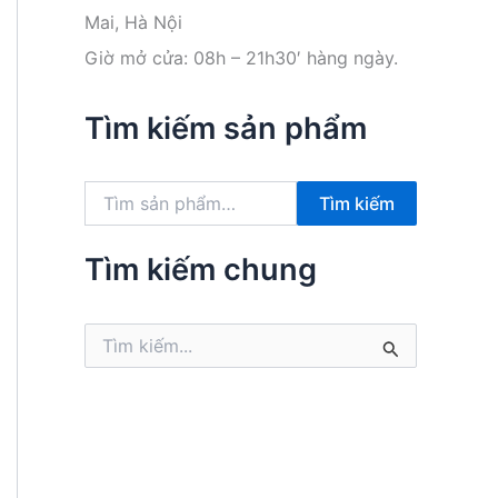
Mai, Hà Nội
Giờ mở cửa: 08h – 21h30′ hàng ngày.
Tìm kiếm sản phẩm
T
Tìm kiếm
ì
m
k
Tìm kiếm chung
i
ế
m
T
:
ì
m
k
i
ế
m
: