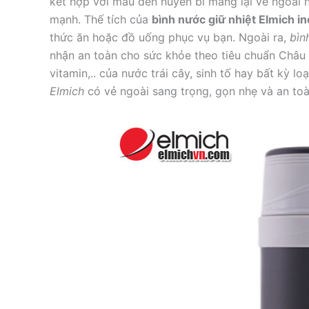
kết hợp với màu đen huyền bí mang lại vẻ ngoài n
mạnh. Thế tích của
bình nước giữ nhiệt Elmich i
thức ăn hoặc đồ uống phục vụ bạn. Ngoài ra,
bìn
nhận an toàn cho sức khỏe theo tiêu chuẩn Châu Â
vitamin,.. của nước trái cây, sinh tố hay bất kỳ l
Elmich
có vẻ ngoài sang trọng, gọn nhẹ và an toà