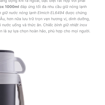
ăng động khi ra ngoài, đặc biệt rất hợp với phái
nox
1000ml
đáp ứng tối đa nhu cầu giữ nóng lạnh
h giữ nước nóng lạnh Elmich EL6494
được chứng
u, hơn nữa lưu trữ trọn vẹn hương vị, dinh dưỡng,
oại nước uống và thức ăn. Chiếc
bình giữ nhiệt inox
n là sự lựa chọn hoàn hảo, phù hợp cho mọi người.