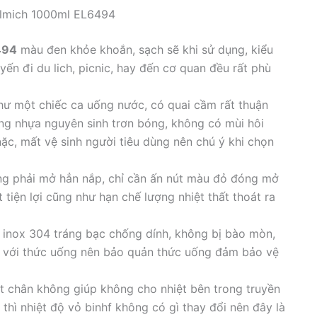
 Elmich 1000ml EL6494
494
màu đen khỏe khoắn, sạch sẽ khi sử dụng, kiểu
ến đi du lich, picnic, hay đến cơ quan đều rất phù
ư một chiếc ca uống nước, có quai cầm rất thuận
ằng nhựa nguyên sinh trơn bóng, không có mùi hôi
nặc, mất vệ sinh người tiêu dùng nên chú ý khi chọn
g phải mở hẳn nắp, chỉ cần ấn nút màu đỏ đóng mở
tiện lợi cũng như hạn chế lượng nhiệt thất thoát ra
 inox 304 tráng bạc chống dính, không bị bào mòn,
 với thức uống nên bảo quản thức uống đảm bảo vệ
út chân không giúp không cho nhiệt bên trong truyền
thì nhiệt độ vỏ binhf không có gì thay đổi nên đây là