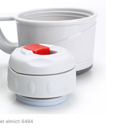
iet elmich 6494