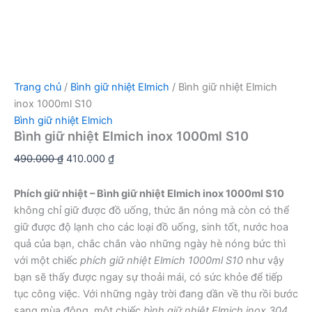
Trang chủ
/
Bình giữ nhiệt Elmich
/ Bình giữ nhiệt Elmich
inox 1000ml S10
Bình giữ nhiệt Elmich
Bình giữ nhiệt Elmich inox 1000ml S10
Giá
Giá
490.000
₫
410.000
₫
gốc
hiện
là:
tại
Phích giữ nhiệt – Bình giữ nhiệt Elmich inox 1000ml S10
490.000 ₫.
là:
không chỉ giữ được đồ uống, thức ăn nóng mà còn có thể
410.000 ₫.
giữ được độ lạnh cho các loại đồ uống, sinh tốt, nước hoa
quả của bạn, chắc chắn vào những ngày hè nóng bức thì
với một chiếc
phích giữ nhiệt Elmich 1000ml S10
như vậy
bạn sẽ thấy được ngay sự thoải mái, có sức khỏe để tiếp
tục công việc. Với những ngày trời đang dần về thu rồi bước
sang mùa đông, một chiếc
bình giữ nhiệt Elmich inox 304