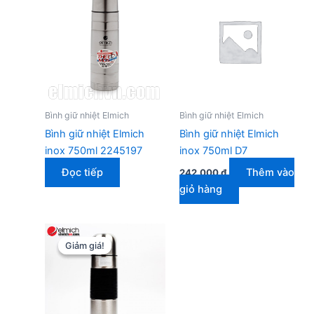
Bình giữ nhiệt Elmich
Bình giữ nhiệt Elmich
Bình giữ nhiệt Elmich
Bình giữ nhiệt Elmich
inox 750ml 2245197
inox 750ml D7
Đọc tiếp
Thêm vào
242.000
₫
giỏ hàng
Giảm giá!
Giảm giá!