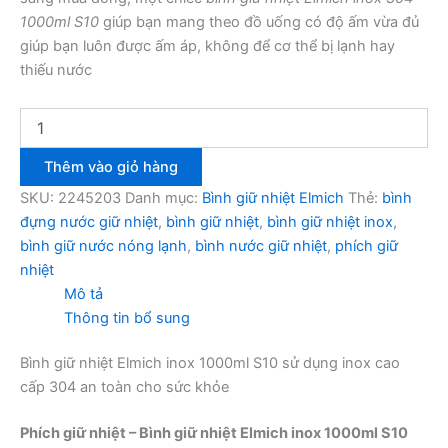
1000ml S10
giúp bạn mang theo đồ uống có độ ấm vừa đủ
giúp bạn luôn được ấm áp, không để cơ thể bị lạnh hay
thiếu nước
Bình
giữ
nhiệt
Thêm vào giỏ hàng
Elmich
inox
SKU:
2245203
Danh mục:
Bình giữ nhiệt Elmich
Thẻ:
bình
1000ml
đựng nước giữ nhiệt
,
bình giữ nhiệt
,
bình giữ nhiệt inox
,
S10
bình giữ nước nóng lạnh
,
bình nước giữ nhiệt
,
phích giữ
số
nhiệt
lượng
Mô tả
Thông tin bổ sung
Bình giữ nhiệt Elmich inox 1000ml S10 sử dụng inox cao
cấp 304 an toàn cho sức khỏe
Phích giữ nhiệt – Bình giữ nhiệt Elmich inox 1000ml S10