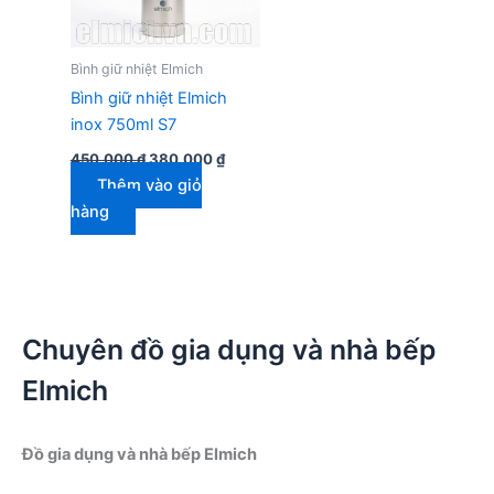
Bình giữ nhiệt Elmich
Bình giữ nhiệt Elmich
inox 750ml S7
Giá
Giá
450.000
₫
380.000
₫
gốc
hiện
Thêm vào giỏ
là:
tại
450.000 ₫.
là:
hàng
380.000 ₫.
Chuyên đồ gia dụng và nhà bếp
Elmich
Đồ gia dụng và nhà bếp Elmich