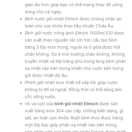
gian lâu hơn giúp bạn có thể mang theo đồ uống
dùng cho cả ngày.
Bình nước giữ nhiệt Elmich
được chứng nhận an
toàn cho sức khỏe theo tiêu chuẩn Châu Âu.
Bình giữ nước nóng lạnh Elmich 1000ml S10
được
sản xuất theo nguyên tắc kín hơi, cấu tạo bình
bằng 3 lớp inox trong, ngoài và ở giữa được hút
chân không. Do ở môi trường chân không, không
truyền nhiệt và lớp tráng phủ trong lòng bình phản
xạ nhiệt vào bên trong khiến cho nước bên trong
giữ được nhiệt độ lâu.
Phích giữ nhiệt inox
thiết kế nắp kín giúp nước
không bị đổ ra ngoài. Đồng thời có thể dùng làm
cốc uống nước.
Vỏ và ruột của
bình giữ nhiệt Elmich
được sản
xuất bằng inox 304 cao cấp, chống biến dạng, gỉ
sét, an toàn sức khỏe. Ruột bình inox được tráng
một lớp bạc giúp phản xạ nhiệt vào bên trong,
còn phần nắp của bình giữ nhiệt Elmich được thiết