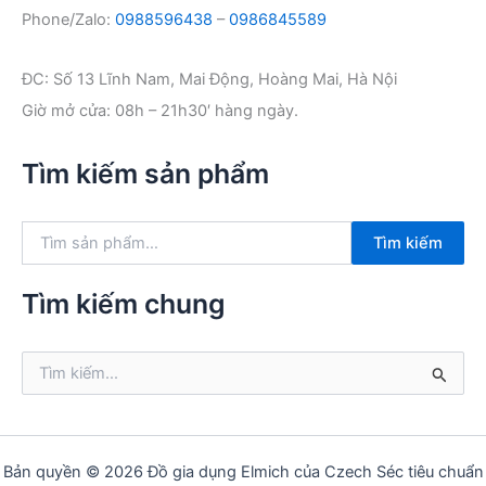
Phone/Zalo:
0988596438
–
0986845589
ĐC: Số 13 Lĩnh Nam, Mai Động, Hoàng Mai, Hà Nội
Giờ mở cửa: 08h – 21h30′ hàng ngày.
Tìm kiếm sản phẩm
T
Tìm kiếm
ì
m
k
Tìm kiếm chung
i
ế
m
T
:
ì
m
k
i
ế
Bản quyền © 2026 Đồ gia dụng Elmich của Czech Séc tiêu chuẩn