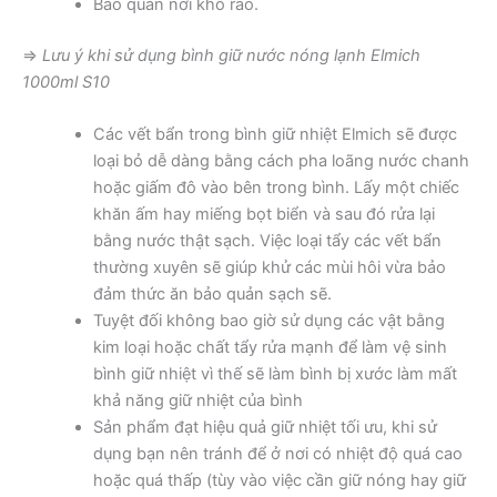
Bảo quản nơi khô ráo.
⇒
Lưu ý khi sử dụng bình giữ nước nóng lạnh Elmich
1000ml S10
Các vết bẩn trong bình giữ nhiệt Elmich sẽ được
loại bỏ dễ dàng bằng cách pha loãng nước chanh
hoặc giấm đô vào bên trong bình. Lấy một chiếc
khăn ấm hay miếng bọt biển và sau đó rửa lại
bằng nước thật sạch. Việc loại tẩy các vết bẩn
thường xuyên sẽ giúp khử các mùi hôi vừa bảo
đảm thức ăn bảo quản sạch sẽ.
Tuyệt đối không bao giờ sử dụng các vật bằng
kim loại hoặc chất tẩy rửa mạnh để làm vệ sinh
bình giữ nhiệt vì thế sẽ làm bình bị xước làm mất
khả năng giữ nhiệt của bình
Sản phẩm đạt hiệu quả giữ nhiệt tối ưu, khi sử
dụng bạn nên tránh để ở nơi có nhiệt độ quá cao
hoặc quá thấp (tùy vào việc cần giữ nóng hay giữ