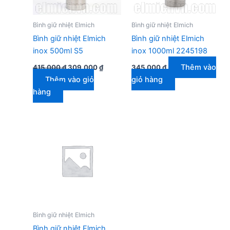
Bình giữ nhiệt Elmich
Bình giữ nhiệt Elmich
Bình giữ nhiệt Elmich
Bình giữ nhiệt Elmich
inox 500ml S5
inox 1000ml 2245198
Giá
Giá
Thêm vào
415.000
₫
309.000
₫
345.000
₫
gốc
hiện
Thêm vào giỏ
giỏ hàng
là:
tại
415.000 ₫.
là:
hàng
309.000 ₫.
Bình giữ nhiệt Elmich
Bình giữ nhiệt Elmich