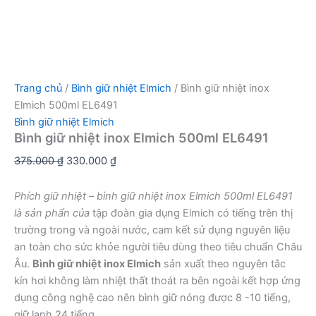
Trang chủ
/
Bình giữ nhiệt Elmich
/ Bình giữ nhiệt inox
Elmich 500ml EL6491
Bình giữ nhiệt Elmich
Bình giữ nhiệt inox Elmich 500ml EL6491
Giá
Giá
375.000
₫
330.000
₫
gốc
hiện
là:
tại
Phích giữ nhiệt – bình giữ nhiệt inox Elmich 500ml EL6491
375.000 ₫.
là:
là sản phẩn của
tập đoàn gia dụng Elmich có tiếng trên thị
330.000 ₫.
trường trong và ngoài nước, cam kết sử dụng nguyên liệu
an toàn cho sức khỏe người tiêu dùng theo tiêu chuẩn Châu
Âu.
Bình giữ nhiệt inox Elmich
sản xuất theo nguyên tắc
kín hơi không làm nhiệt thất thoát ra bên ngoài kết hợp ứng
dụng công nghệ cao nên bình giữ nóng được 8 -10 tiếng,
giữ lạnh 24 tiếng