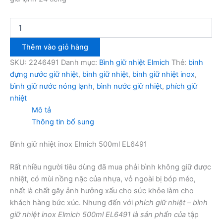
Bình
giữ
nhiệt
Thêm vào giỏ hàng
inox
Elmich
SKU:
2246491
Danh mục:
Bình giữ nhiệt Elmich
Thẻ:
bình
500ml
đựng nước giữ nhiệt
,
bình giữ nhiệt
,
bình giữ nhiệt inox
,
EL6491
bình giữ nước nóng lạnh
,
bình nước giữ nhiệt
,
phích giữ
số
nhiệt
lượng
Mô tả
Thông tin bổ sung
Bình giữ nhiệt inox Elmich 500ml EL6491
Rất nhiều người tiêu dùng đã mua phải bình không giữ được
nhiệt, có mùi nồng nặc của nhựa, vỏ ngoài bị bóp méo,
nhất là chất gây ảnh hưởng xấu cho sức khỏe làm cho
khách hàng bức xúc. Nhưng đến với
phích giữ nhiệt – bình
giữ nhiệt inox Elmich 500ml EL6491 là sản phẩn của
tập