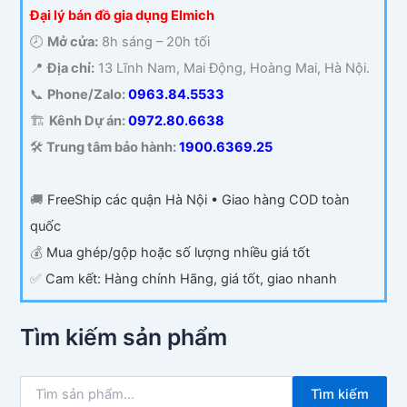
Đại lý bán đồ gia dụng Elmich
🕗
Mở cửa:
8h sáng – 20h tối
📍
Địa chỉ:
13 Lĩnh Nam, Mai Động, Hoàng Mai, Hà Nội.
📞
Phone/Zalo:
0963.84.5533
🏗️
Kênh Dự án:
0972.80.6638
🛠️
Trung tâm bảo hành:
1900.6369.25
🚚
FreeShip các quận Hà Nội • Giao hàng COD toàn
quốc
💰
Mua ghép/gộp hoặc số lượng nhiều giá tốt
✅
Cam kết: Hàng chính Hãng, giá tốt, giao nhanh
Tìm kiếm sản phẩm
T
Tìm kiếm
ì