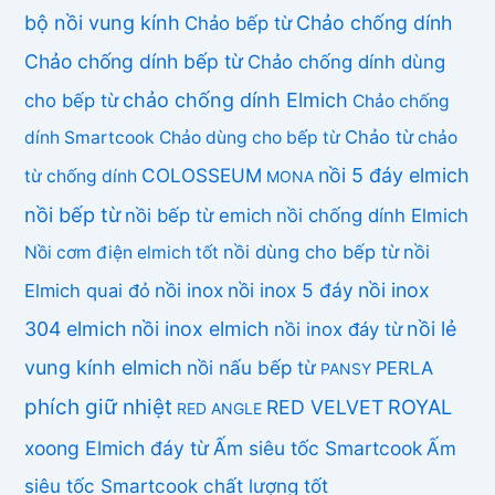
bộ nồi vung kính
Chảo chống dính
Chảo bếp từ
Chảo chống dính bếp từ
Chảo chống dính dùng
chảo chống dính Elmich
cho bếp từ
Chảo chống
Chảo từ
dính Smartcook
Chảo dùng cho bếp từ
chảo
COLOSSEUM
nồi 5 đáy elmich
từ chống dính
MONA
nồi bếp từ
nồi bếp từ emich
nồi chống dính Elmich
nồi dùng cho bếp từ
nồi
Nồi cơm điện elmich tốt
nồi inox
nồi inox 5 đáy
nồi inox
Elmich quai đỏ
304 elmich
nồi inox elmich
nồi lẻ
nồi inox đáy từ
vung kính elmich
nồi nấu bếp từ
PERLA
PANSY
phích giữ nhiệt
ROYAL
RED VELVET
RED ANGLE
xoong Elmich đáy từ
Ấm siêu tốc Smartcook
Ấm
siêu tốc Smartcook chất lượng tốt