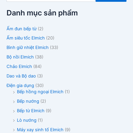
m
k
Danh mục sản phẩm
i
ế
m
Ấm đun bếp từ
(2)
:
Ấm siêu tốc Elmich
(20)
Bình giữ nhiệt Elmich
(33)
Bộ nồi Elmich
(38)
Chảo Elmich
(84)
Dao và Bộ dao
(3)
Điện gia dụng
(30)
Bếp hồng ngoại Elmich
(1)
Bếp nướng
(2)
Bếp từ Elmich
(9)
Lò nướng
(1)
Máy xay sinh tố Elmich
(9)