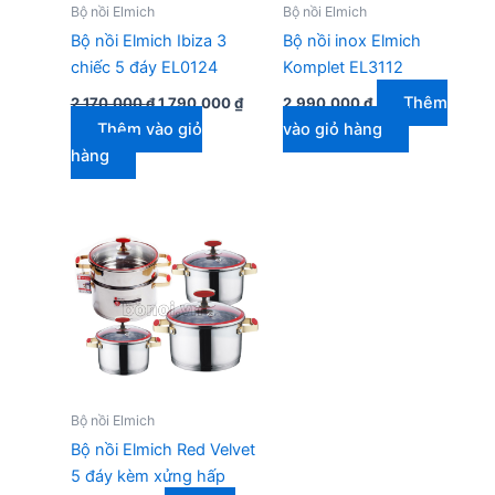
Bộ nồi Elmich
Bộ nồi Elmich
Bộ nồi Elmich Ibiza 3
Bộ nồi inox Elmich
chiếc 5 đáy EL0124
Komplet EL3112
Giá
Giá
Thêm
2.170.000
₫
1.790.000
₫
2.990.000
₫
gốc
hiện
Thêm vào giỏ
vào giỏ hàng
là:
tại
2.170.000 ₫.
là:
hàng
1.790.000 ₫.
Bộ nồi Elmich
Bộ nồi Elmich Red Velvet
5 đáy kèm xửng hấp