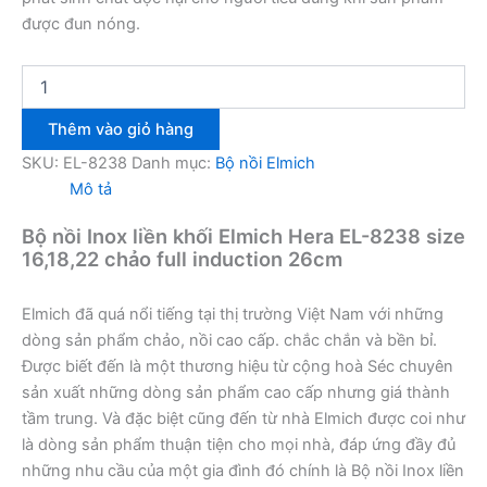
được đun nóng.
Bộ
nồi
Inox
Thêm vào giỏ hàng
liền
khối
SKU:
EL-8238
Danh mục:
Bộ nồi Elmich
Elmich
Mô tả
Hera
EL-
Bộ nồi Inox liền khối Elmich Hera EL-8238 size
8238
16,18,22 chảo full induction 26cm
số
lượng
Elmich đã quá nổi tiếng tại thị trường Việt Nam với những
dòng sản phẩm chảo, nồi cao cấp. chắc chắn và bền bỉ.
Được biết đến là một thương hiệu từ cộng hoà Séc chuyên
sản xuất những dòng sản phẩm cao cấp nhưng giá thành
tầm trung. Và đặc biệt cũng đến từ nhà Elmich được coi như
là dòng sản phẩm thuận tiện cho mọi nhà, đáp ứng đầy đủ
những nhu cầu của một gia đình đó chính là Bộ nồi Inox liền