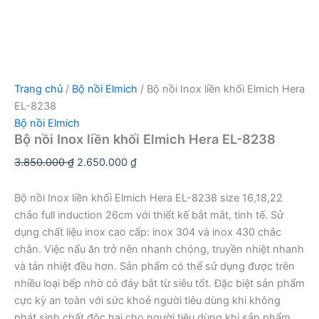
Trang chủ
/
Bộ nồi Elmich
/ Bộ nồi Inox liền khối Elmich Hera
EL-8238
Bộ nồi Elmich
Bộ nồi Inox liền khối Elmich Hera EL-8238
Giá
Giá
3.850.000
₫
2.650.000
₫
gốc
hiện
là:
tại
Bộ nồi Inox liền khối Elmich Hera EL-8238 size 16,18,22
3.850.000 ₫.
là:
chảo full induction 26cm với thiết kế bắt mắt, tinh tế. Sử
2.650.000 ₫.
dụng chất liệu inox cao cấp: inox 304 và inox 430 chắc
chắn. Việc nấu ăn trở nên nhanh chóng, truyền nhiệt nhanh
và tản nhiệt đều hơn. Sản phẩm có thể sử dụng được trên
nhiều loại bếp nhờ có đáy bắt từ siêu tốt. Đặc biệt sản phẩm
cực kỳ an toàn với sức khoẻ người tiêu dùng khi không
phát sinh chất độc hại cho người tiêu dùng khi sản phẩm