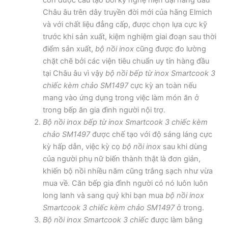
Châu âu trên dây truyền đời mới của hãng Elmich
và với chất liệu đẳng cấp, được chọn lựa cực kỹ
trước khi sản xuất, kiệm nghiệm giai đoạn sau thời
điểm sản xuất,
bộ nồi inox
cũng được đo lường
chặt chẽ bởi các viện tiêu chuẩn uy tín hàng đầu
tại Châu âu vì vậy
bộ nồi bếp từ inox Smartcook 3
chiếc kèm chảo SM1497
cực kỳ an toàn nếu
mang vào ứng dụng trong việc làm món ăn ở
trong bếp ăn gia đình người nội trợ.
Bộ nồi inox bếp từ inox Smartcook 3 chiếc kèm
chảo SM1497
được chế tạo với độ sáng láng cực
kỳ hấp dẫn, việc kỳ cọ
bộ nồi inox
sau khi dùng
của người phụ nữ biến thành thật là đơn giản,
khiến bộ nồi nhiều năm cũng trắng sạch như vừa
mua về. Căn bếp gia đình người có nó luôn luôn
long lanh và sang quý khi bạn mua
bộ nồi inox
Smartcook 3 chiếc kèm chảo SM1497
ở trong.
Bộ nồi inox Smartcook 3 chiếc
được làm bằng