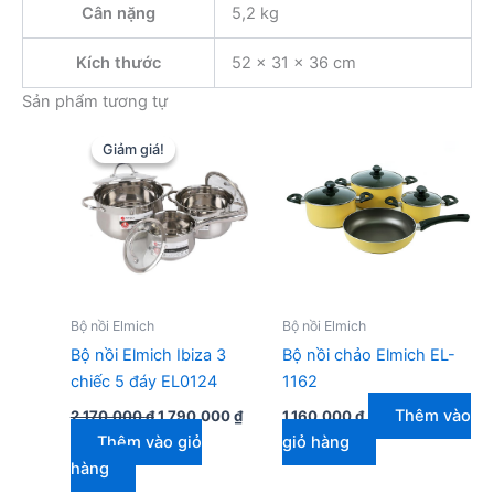
Cân nặng
5,2 kg
Kích thước
52 × 31 × 36 cm
Sản phẩm tương tự
Giảm giá!
Giảm giá!
Bộ nồi Elmich
Bộ nồi Elmich
Bộ nồi Elmich Ibiza 3
Bộ nồi chảo Elmich EL-
chiếc 5 đáy EL0124
1162
Giá
Giá
Thêm vào
2.170.000
₫
1.790.000
₫
1.160.000
₫
gốc
hiện
Thêm vào giỏ
giỏ hàng
là:
tại
2.170.000 ₫.
là:
hàng
1.790.000 ₫.