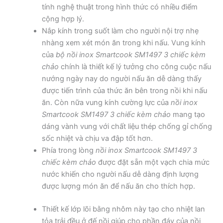
tính nghệ thuật trong hình thức có nhiều điểm
cộng hợp lý.
Nắp kính trong suốt làm cho người nội trợ nhẹ
nhàng xem xét món ăn trong khi nấu. Vung kính
của
bộ nồi inox Smartcook SM1497
3 chiếc kèm
chảo
chính là thiết kế lý tưởng cho công cuộc nấu
nướng ngày nay do người nấu ăn dễ dàng thấy
được tiến trình của thức ăn bên trong nồi khi nấu
ăn. Còn nữa vung kính cường lực của
nồi inox
Smartcook SM1497 3 chiếc kèm chảo
mang tạo
dáng vành vung với chất liệu thép chống gỉ chống
sốc nhiệt và chịu va đập tốt hơn.
Phía trong lòng
nồi inox Smartcook SM1497 3
chiếc kèm chảo
được đặt sẵn một vạch chia mức
nước khiến cho người nấu dễ dàng định lượng
được lượng món ăn để nấu ăn cho thích hợp.
Thiết kế lớp lõi bằng nhôm này tạo cho nhiệt lan
tỏa trải đều ở đế nồi giúp cho phần đáy của nồi