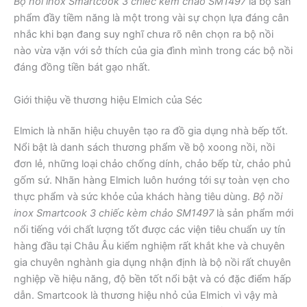
Bộ nồi inox Smartcook 3 chiếc kèm chảo SM1497
là bộ sản
phẩm đầy tiềm năng là một trong vài sự chọn lựa đáng cân
nhắc khi bạn đang suy nghĩ chưa rõ nên chọn ra bộ nồi
nào vừa vặn với sở thích của gia đình mình trong các bộ nồi
đáng đồng tiền bát gạo nhất.
Giới thiệu về thương hiệu Elmich của Séc
Elmich là nhãn hiệu chuyên tạo ra đồ gia dụng nhà bếp tốt.
Nổi bật là danh sách thương phẩm về bộ xoong nồi, nồi
đơn lẻ, những loại chảo chống dính, chảo bếp từ, chảo phủ
gốm sứ. Nhãn hàng Elmich luôn hướng tới sự toàn vẹn cho
thực phẩm và sức khỏe của khách hàng tiêu dùng.
Bộ nồi
inox Smartcook 3 chiếc kèm chảo SM1497
là sản phẩm mới
nổi tiếng với chất lượng tốt được các viện tiêu chuẩn uy tín
hàng đầu tại Châu Âu kiểm nghiệm rất khắt khe và chuyên
gia chuyên nghành gia dụng nhận định là bộ nồi rất chuyên
nghiệp về hiệu năng, độ bền tốt nổi bật và có đặc điểm hấp
dẫn. Smartcook là thương hiệu nhỏ của Elmich vì vậy mà