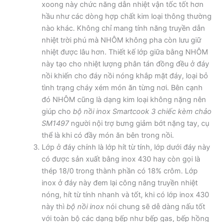
xoong này chức năng dẫn nhiệt vận tốc tốt hơn
hầu như các dòng hợp chất kim loại thông thường
nào khác. Không chỉ mang tính năng truyền dẫn
nhiệt trời phú mà NHÔM không pha còn lưu giữ
nhiệt được lâu hơn. Thiết kế lớp giữa bằng NHÔM
này tạo cho nhiệt lượng phân tán đồng đều ở đáy
nồi khiến cho đáy nồi nóng khắp mặt đáy, loại bỏ
tình trạng cháy xém món ăn từng nơi. Bên cạnh
đó NHÔM cũng là dạng kim loại không nặng nên
giúp cho
bộ nồi inox Smartcook 3 chiếc kèm chảo
SM1497
người nội trợ bưng giảm bớt nặng tay, cụ
thể là khi có đầy món ăn bên trong nồi.
Lớp ở đáy chính là lớp hít từ tính, lớp dưới đáy này
có được sản xuất bằng inox 430 hay còn gọi là
thép 18/0 trong thành phần có 18% crôm. Lớp
inox ở đáy này đem lại công năng truyền nhiệt
nóng, hít từ tính nhanh và tốt, khi có lớp inox 430
này thì
bộ nồi inox
nói chung sẽ dễ dàng nấu tốt
với toàn bộ các dạng bếp như bếp gas, bếp hồng