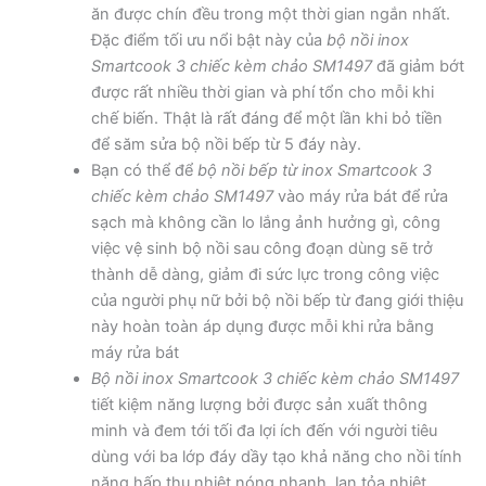
ăn được chín đều trong một thời gian ngắn nhất.
Đặc điểm tối ưu nổi bật này của
bộ nồi inox
Smartcook 3 chiếc kèm chảo SM1497
đã giảm bớt
được rất nhiều thời gian và phí tổn cho mỗi khi
chế biến. Thật là rất đáng để một lần khi bỏ tiền
để săm sửa bộ nồi bếp từ 5 đáy này.
Bạn có thể để
bộ nồi bếp từ inox Smartcook 3
chiếc kèm chảo SM1497
vào máy rửa bát để rửa
sạch mà không cần lo lắng ảnh hưởng gì, công
việc vệ sinh bộ nồi sau công đoạn dùng sẽ trở
thành dễ dàng, giảm đi sức lực trong công việc
của người phụ nữ bởi bộ nồi bếp từ đang giới thiệu
này hoàn toàn áp dụng được mỗi khi rửa bằng
máy rửa bát
Bộ nồi inox Smartcook 3 chiếc kèm chảo SM1497
tiết kiệm năng lượng bởi được sản xuất thông
minh và đem tới tối đa lợi ích đến với người tiêu
dùng với ba lớp đáy dầy tạo khả năng cho nồi tính
năng hấp thụ nhiệt nóng nhanh, lan tỏa nhiệt