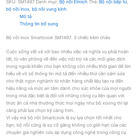
SM1497
SKU:
SM1497
Danh mục:
Bộ nồi Elmich
Thẻ:
Bộ nồi bếp từ
,
số
bộ nồi inox
,
bộ nồi vung kính
lượng
Mô tả
Thông tin bổ sung
Bộ nồi inox Smartcook SM1497 3 chiếc kèm chảo
Cuộc sống vất vả với bao nhiêu việc và nghĩa vụ phải hoàn
tất, từ văn phòng về đến việc nội trợ và các mối giao dịch
trong ngoài khiến cho bạn không còn nhiều thời gian để tìm
hiểu về vô số thông tin mô tả đến nhiều thứ cần sắm sửa
cho thật ngọn nghành từ nhãn hàng chất liệu tạo ra đến
hiệu năng và mức an tâm dành cho sức khỏe của mọi người
trong nhà đặc biệt là đối với những công cụ liên quan với
thức ăn cả nhà thưởng thức mọi ngày như bộ xoong thì lại
càng phải lựa chọn kỹ càng hơn.
Vì vậy mà bộ nồi Smartcook là sự lựa chọn tốt nhất cho
bạn, bộ nồi cũng là sự cố gắng không có giới hạn của các
chuyên gia nghiên cứu áp dụng công nghệ trong công cụ