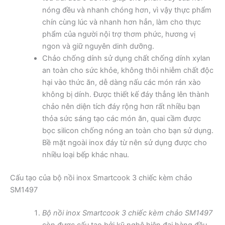
nóng đều và nhanh chóng hơn, vì vậy thực phẩm
chín cùng lúc và nhanh hơn hẳn, làm cho thực
phẩm của người nội trợ thơm phức, hương vị
ngon và giữ nguyên dinh dưỡng.
Chảo chống dính sử dụng chất chống dính xylan
an toàn cho sức khỏe, không thôi nhiễm chất độc
hại vào thức ăn, dễ dàng nấu các món rán xào
không bị dính. Được thiết kế đáy thẳng lên thành
chảo nên diện tích đáy rộng hơn rất nhiều bạn
thỏa sức sáng tạo các món ăn, quai cầm được
bọc silicon chống nóng an toàn cho bạn sử dụng.
Bề mặt ngoài inox đáy từ nên sử dụng được cho
nhiều loại bếp khác nhau.
Cấu tạo của bộ nồi inox Smartcook 3 chiếc kèm chảo
SM1497
Bộ nồi inox Smartcook 3 chiếc kèm chảo SM1497
còn được cấu tạo bởi kỹ nghệ hiện đại hàng đầu