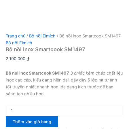
Trang chủ
/
Bộ nồi Elmich
/ Bộ nồi inox Smartcook SM1497
Bộ nồi Elmich
Bộ nồi inox Smartcook SM1497
2.190.000
₫
Bộ nồi inox Smartcook SM1497
3 chiếc kèm chảo
chất liệu
inox cao cấp, kiểu dáng hiện đại, đáy dày 5 lớp hít từ tính
tốt truyền nhiệt nhanh hơn, đa dạng kích thước để bạn
sáng tạo nhiều hơn.
Bộ
nồi
inox
Thêm vào giỏ hàng
Smartcook