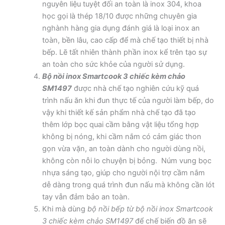
nguyên liệu tuyệt đối an toàn là inox 304, khoa
học gọi là thép 18/10 được những chuyên gia
nghành hàng gia dụng đánh giá là loại inox an
toàn, bền lâu, cao cấp để mà chế tạo thiết bị nhà
bếp. Lẽ tất nhiên thành phần inox kể trên tạo sự
an toàn cho sức khỏe của người sử dụng.
Bộ nồi inox Smartcook 3 chiếc kèm chảo
SM1497
được nhà chế tạo nghiên cứu kỹ quá
trình nấu ăn khi đun thực tế của người làm bếp, do
vậy khi thiết kế sản phẩm nhà chế tạo đã tạo
thêm lớp bọc quai cầm bằng vật liệu tổng hợp
không bị nóng, khi cầm nắm có cảm giác thon
gọn vừa vặn, an toàn dành cho người dùng nồi,
không còn nỗi lo chuyện bị bỏng. Núm vung bọc
nhựa sáng tạo, giúp cho người nội trợ cầm nắm
dễ dàng trong quá trình đun nấu mà không cần lót
tay vẫn đảm bảo an toàn.
Khi mà dùng
bộ nồi bếp từ bộ nồi inox Smartcook
3 chiếc kèm chảo SM1497
để chế biến đồ ăn sẽ