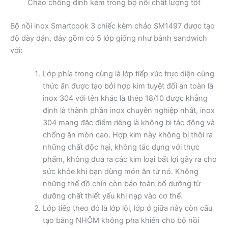
Chảo chống dính kèm trong bộ nồi chất lượng tốt
Bộ nồi inox Smartcook 3 chiếc kèm chảo SM1497 được tạo
độ dày dặn, đáy gồm có 5 lớp giống như bánh sandwich
với:
Lớp phía trong cùng là lớp tiếp xúc trực diện cùng
thức ăn được tạo bởi hợp kim tuyệt đối an toàn là
inox 304 với tên khác là thép 18/10 được khẳng
định là thành phần inox chuyên nghiệp nhất, inox
304 mang đặc điểm riêng là không bị tác động và
chống ăn mòn cao. Hợp kim này không bị thôi ra
những chất độc hại, không tác dụng với thực
phẩm, không đưa ra các kim loại bất lợi gây ra cho
sức khỏe khi bạn dùng món ăn từ nó. Không
những thế đồ chín còn bảo toàn bổ dưỡng từ
dưỡng chất thiết yếu khi nạp vào cơ thể.
Lớp tiếp theo đó là lớp lõi, lớp ở giữa này còn cấu
tạo bằng NHÔM không pha khiến cho bộ nồi