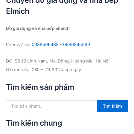
Elmich
Đồ gia dụng và nhà bếp Elmich
Phone/Zalo:
0988596438
–
0986845589
ĐC: Số 13 Lĩnh Nam, Mai Động, Hoàng Mai, Hà Nội
Giờ mở cửa: 08h – 21h30′ hàng ngày.
Tìm kiếm sản phẩm
T
Tìm kiếm
ì
m
k
Tìm kiếm chung
i
ế