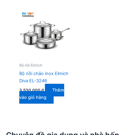
Bộ nồi Elmich
Bộ nồi chảo inox Elmich
Diva EL-3246
Thêm
3.530.000
₫
vào giỏ hàng
Chuyên đồ gia dụng và nhà bếp