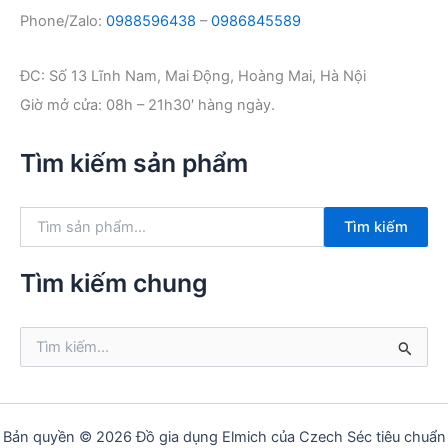
Phone/Zalo:
0988596438
–
0986845589
ĐC: Số 13 Lĩnh Nam, Mai Động, Hoàng Mai, Hà Nội
Giờ mở cửa: 08h – 21h30′ hàng ngày.
Tìm kiếm sản phẩm
T
Tìm kiếm
ì
m
k
Tìm kiếm chung
i
ế
m
T
:
ì
m
k
i
ế
Bản quyền © 2026 Đồ gia dụng Elmich của Czech Séc tiêu chuẩn