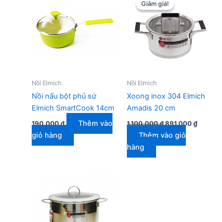
Giảm giá!
Giảm giá!
Nồi Elmich
Nồi Elmich
Nồi nấu bột phủ sứ
Xoong inox 304 Elmich
Elmich SmartCook 14cm
Amadis 20 cm
Giá
Giá
Thêm vào
190.000
₫
1.100.000
₫
891.000
₫
gốc
hiện
giỏ hàng
Thêm vào giỏ
là:
tại
1.100.000 ₫.
là:
hàng
891.000