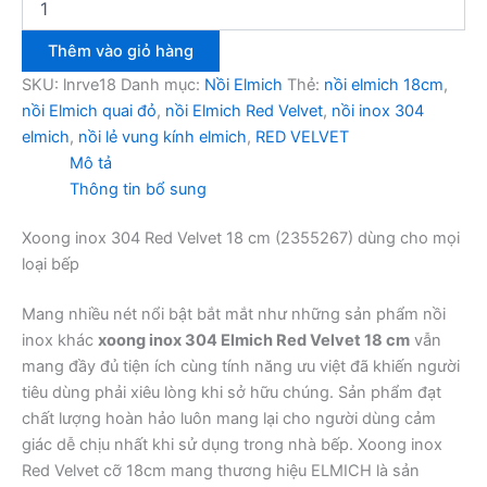
inox
304
Thêm vào giỏ hàng
Elmich
Red
SKU:
lnrve18
Danh mục:
Nồi Elmich
Thẻ:
nồi elmich 18cm
,
Velvet
nồi Elmich quai đỏ
,
nồi Elmich Red Velvet
,
nồi inox 304
18
elmich
,
nồi lẻ vung kính elmich
,
RED VELVET
cm
Mô tả
số
Thông tin bổ sung
lượng
Xoong inox 304 Red Velvet 18 cm (2355267) dùng cho mọi
loại bếp
Mang nhiều nét nổi bật bắt mắt như những sản phẩm nồi
inox khác
xoong inox 304 Elmich Red Velvet 18 cm
vẫn
mang đầy đủ tiện ích cùng tính năng ưu việt đã khiến người
tiêu dùng phải xiêu lòng khi sở hữu chúng. Sản phẩm đạt
chất lượng hoàn hảo luôn mang lại cho người dùng cảm
giác dễ chịu nhất khi sử dụng trong nhà bếp. Xoong inox
Red Velvet cỡ 18cm mang thương hiệu ELMICH là sản