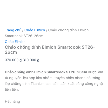
Trang chủ
/
Chảo Elmich
/ Chảo chống dính Elmich
Smartcook ST26-26cm
Chảo Elmich
Chảo chống dính Elmich Smartcook ST26-
26cm
Giá
Giá
370.000
₫
310.000
₫
gốc
hiện
là:
tại
Chảo chống dính Elmich Smartcook ST26-26cm
được làm
370.000 ₫.
là:
từ nguyên liệu hợp kim nhôm, truyền nhiệt nhanh có tráng
310.000 ₫.
lớp chống dính Titanium cao cấp, sản xuất bằng công nghệ
tiên tiến.
Hết hàng