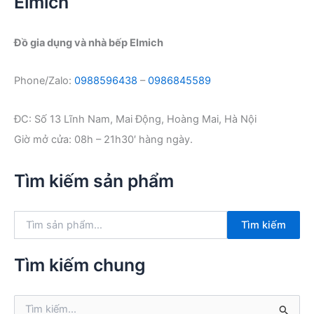
Elmich
Đồ gia dụng và nhà bếp Elmich
Phone/Zalo:
0988596438
–
0986845589
ĐC: Số 13 Lĩnh Nam, Mai Động, Hoàng Mai, Hà Nội
Giờ mở cửa: 08h – 21h30′ hàng ngày.
Tìm kiếm sản phẩm
T
Tìm kiếm
ì
m
k
Tìm kiếm chung
i
ế
m
T