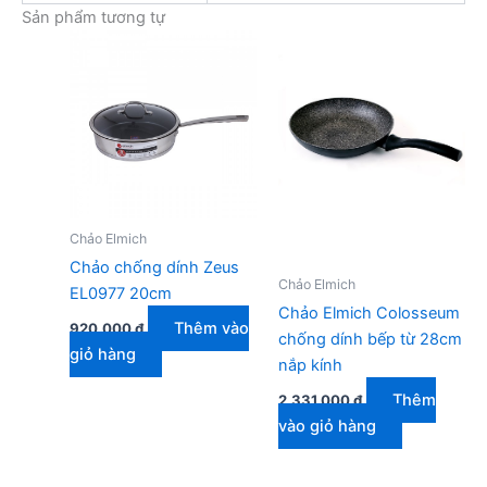
Sản phẩm tương tự
Chảo Elmich
Chảo chống dính Zeus
Chảo Elmich
EL0977 20cm
Chảo Elmich Colosseum
Thêm vào
920.000
₫
chống dính bếp từ 28cm
giỏ hàng
nắp kính
Thêm
2.331.000
₫
vào giỏ hàng