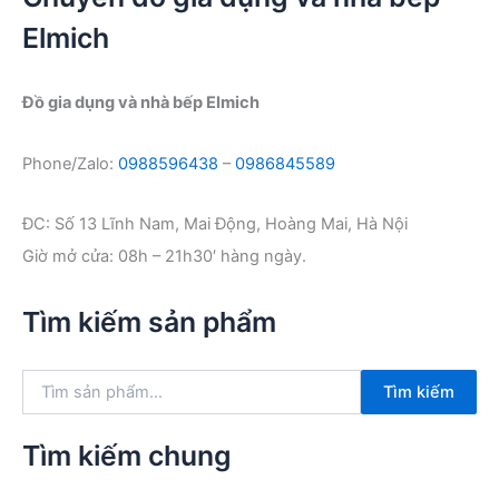
Elmich
Đồ gia dụng và nhà bếp Elmich
Phone/Zalo:
0988596438
–
0986845589
ĐC: Số 13 Lĩnh Nam, Mai Động, Hoàng Mai, Hà Nội
Giờ mở cửa: 08h – 21h30′ hàng ngày.
Tìm kiếm sản phẩm
T
Tìm kiếm
ì
m
k
Tìm kiếm chung
i
ế