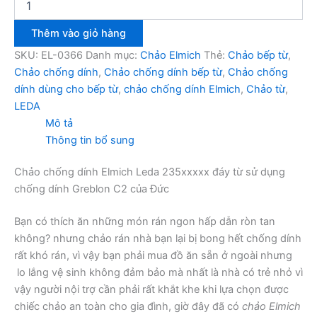
chống
dính
Thêm vào giỏ hàng
Elmich
Leda
SKU:
EL-0366
Danh mục:
Chảo Elmich
Thẻ:
Chảo bếp từ
,
235xxxxx
Chảo chống dính
,
Chảo chống dính bếp từ
,
Chảo chống
số
dính dùng cho bếp từ
,
chảo chống dính Elmich
,
Chảo từ
,
lượng
LEDA
Mô tả
Thông tin bổ sung
Chảo chống dính Elmich Leda 235xxxxx đáy từ sử dụng
chống dính Greblon C2 của Đức
Bạn có thích ăn những món rán ngon hấp dẫn ròn tan
không? nhưng chảo rán nhà bạn lại bị bong hết chống dính
rất khó rán, vì vậy bạn phải mua đồ ăn sẵn ở ngoài nhưng
lo lắng vệ sinh không đảm bảo mà nhất là nhà có trẻ nhỏ vì
vậy người nội trợ cần phải rất khắt khe khi lựa chọn được
chiếc chảo an toàn cho gia đình, giờ đây đã có
chảo Elmich