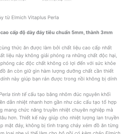
y từ Elmich Vitaplus Perla
la cao cấp độ dày đáy tiêu chuẩn 5mm, thành 3mm
 cùng thức ăn được làm bởi chất liệu cao cấp nhất
t liệu này không giải phóng ra những chất độc hại,
i phóng các độc chất không có lợi đến với sức khỏe
 đồ ăn còn giữ gìn hàm lượng dưỡng chất cần thiết
 dính này giúp bạn rán được trong nồi không bị dính
erla tinh tế
cấu tạo bằng nhôm đúc nguyên khối
ền dẫn nhiệt nhanh hơn gần như các cấu tạo tổ hợp
ng mang chức năng truyền nhiệt chuyên nghiệp mà
âu hơn. Thiết kế này giúp cho nhiệt lượng lan truyền
ắp mặt đáy, không bị tình trạng cháy xém đồ ăn từng
m loại nhẹ vì thế làm cho
bộ nồi có kèm chảo Elmich