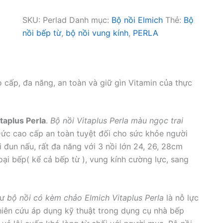
SKU:
Perlad
Danh mục:
Bộ nồi Elmich
Thẻ:
Bộ
nồi bếp từ
,
bộ nồi vung kính
,
PERLA
o cấp, đa năng, an toàn và giữ gìn Vitamin của thực
taplus Perla
.
Bộ nồi Vitaplus Perla màu ngọc trai
Đức cao cấp an toàn tuyệt đối cho sức khỏe người
 đun nấu, rất đa năng với 3 nồi lớn 24, 26, 28cm
i bếp( kể cả bếp từ ), vung kính cường lực, sang
hư
bộ nồi có kèm chảo Elmich Vitaplus Perla
là nỗ lực
hiên cứu áp dụng kỹ thuật trong dụng cụ nhà bếp