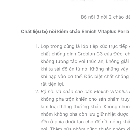
Bộ nồi 3 nồi 2 chảo đá
Chất liệu bộ nồi kiêm chảo Elmich Vitaplus Per
Lớp trong cùng là lớp tiếp xúc trực tiếp
chất chống dính Greblon C3 của Đức, chấ
không tương tác với thức ăn, không giả
khi ta sài đồ ăn từ nó. Không những vậy
khi nạp vào cơ thể. Đặc biệt chất chống
rất tiện lợi.
Bộ nồi và chảo cao cấp Elmich Vitaplus P
không pha trộn khiến cho sản phẩm truy
kim loại thông thường khác. Không nhữ
nhôm không pha còn lưu giữ nhiệt được l
đều ở phía dưới tạo cho đế nồi nóng kh
nơi. Thêm nữa nhôm cũng thuộc nhóm ki