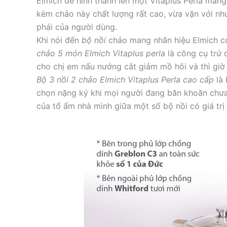
Elmich để hình thành lên một Vitaplus Perla mang
kèm chảo này chất lượng rất cao, vừa vặn với nh
phái của người dùng.
Khi nói đến
bộ nồi
chảo mang nhãn hiệu Elmich có 
chảo 5 món Elmich Vitaplus perla
là công cụ trứ 
cho chị em nấu nướng cắt giảm mồ hôi và thì giờ
Bộ 3 nồi 2 chảo Elmich Vitaplus Perla cao cấp
là 
chọn nặng ký khi mọi người đang băn khoăn chưa 
của tổ ấm nhà mình giữa một số bộ nồi có giá trị 