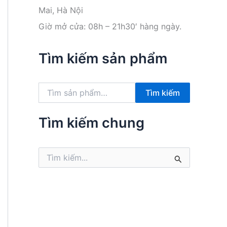
Mai, Hà Nội
Giờ mở cửa: 08h – 21h30′ hàng ngày.
Tìm kiếm sản phẩm
T
Tìm kiếm
ì
m
k
Tìm kiếm chung
i
ế
m
T
:
ì
m
k
i
ế
m
: