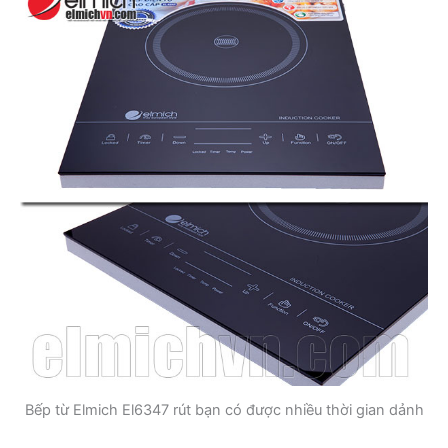
Bếp từ Elmich El6347 rút bạn có được nhiều thời gian dảnh