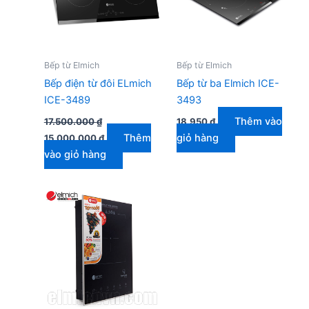
Bếp từ Elmich
Bếp từ Elmich
Bếp điện từ đôi ELmich
Bếp từ ba Elmich ICE-
ICE-3489
3493
Thêm vào
17.500.000
₫
18.950
₫
Giá
Giá
Thêm
giỏ hàng
15.000.000
₫
gốc
hiện
vào giỏ hàng
là:
tại
17.500.000 ₫.
là:
15.000.000 ₫.