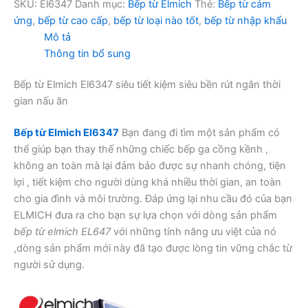
số
SKU:
El6347
Danh mục:
Bếp từ Elmich
Thẻ:
Bếp từ cảm
lượng
ứng
,
bếp từ cao cấp
,
bếp từ loại nào tốt
,
bếp từ nhập khẩu
Mô tả
Thông tin bổ sung
Bếp từ Elmich El6347 siêu tiết kiệm siêu bền rút ngắn thời
gian nấu ăn
Bếp từ Elmich El6347
Bạn đang đi tìm một sản phẩm có
thể giúp bạn thay thế những chiếc bếp ga cồng kềnh ,
không an toàn mà lại đảm bảo được sự nhanh chóng, tiện
lợi , tiết kiệm cho người dùng khá nhiều thời gian, an toàn
cho gia đình và môi trường. Đáp ứng lại nhu cầu đó của bạn
ELMICH đưa ra cho bạn sự lựa chọn với dòng sản phẩm
bếp từ elmich EL647
với những tính năng ưu việt của nó
,dòng sản phẩm mới này đã tạo được lòng tin vững chắc từ
người sử dụng.