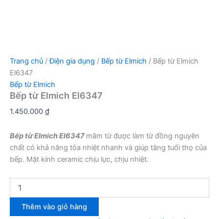
Trang chủ
/
Điện gia dụng
/
Bếp từ Elmich
/ Bếp từ Elmich
El6347
Bếp từ Elmich
Bếp từ Elmich El6347
1.450.000
₫
Bếp từ Elmich El6347
mâm từ được làm từ đồng nguyên
chất có khả năng tỏa nhiệt nhanh và giúp tăng tuổi thọ của
bếp. Mặt kính ceramic chịu lực, chịu nhiệt.
Bếp
từ
Elmich
Thêm vào giỏ hàng
El6347