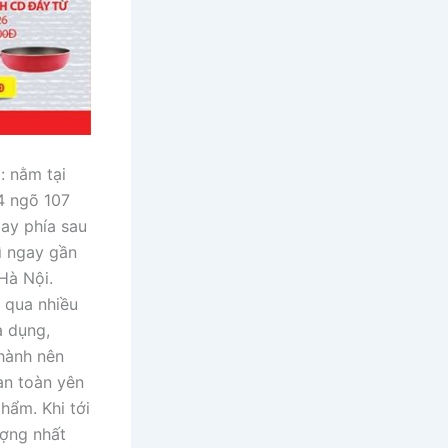
: nằm tại
4 ngõ 107
ay phía sau
ì ngay gần
Hà Nội.
i qua nhiều
a dụng,
thành nên
àn toàn yên
hẩm. Khi tới
ượng nhất