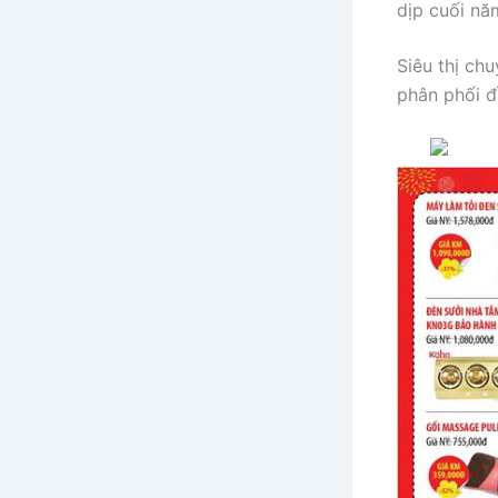
dịp cuối nă
Siêu thị ch
phân phối đầ