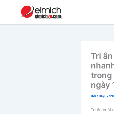
Nhảy
tới
nội
dung
Tri â
nhanh
trong
ngày 
Bởi
/
06/07/2
Tri ân cuối