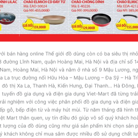
ới bán hàng online Thế giới đồ dùng còn có ba siêu thị nhỏ
13 đường Lĩnh Nam, quận Hoàng Mai, Hà Nội và địa chỉ số 1
Nam, Hoàng Mai, Hà Nội và nằm ở nhà số 9 Mậu Lương, ng
 La trục đường nối Hữu Hòa – Mậu Lương – Đa Sỹ – Hà Tr
 đô thị Xa La, Thanh Hà, Kiến Hưng, Đại Thanh… Hà Đông, 
ực tuyến đồ gia dụng và điện gia dụng Viet-Mart đã từng trả
rải nghiệm với công việc phân phối đồ gia dụng và điện gi
ếp gỗ, bếp điện từ và máy hút mùi. Từ năm tháng đã hình 
iệt Mart thân quen, uy tín điều đó giúp vô số quý khách ho
t lượng của đồ dùng cũng như giá sản phẩm khi chọn sản p
ý khách không chỉ mua sắm được nhiều đồ sử dụng chất l