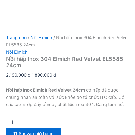
Trang chủ
/
Nồi Elmich
/ Nồi hấp Inox 304 Elmich Red Velvet
EL5585 24cm
Nồi Elmich
Nồi hấp Inox 304 Elmich Red Velvet EL5585
24cm
Giá
Giá
2.190.000
₫
1.890.000
₫
gốc
hiện
là:
tại
Nồi hấp Inox Elmich Red Velvet 24cm
có hấp đã được
2.190.000 ₫.
là:
chứng nhận an toàn với sức khỏe do tổ chức ITC cấp. Có
1.890.000 ₫.
cấu tạo 5 lớp đáy bền bỉ, chất liệu inox 304. Đang tạm hết
Nồi
hấp
Inox
Thêm vào giỏ hàng