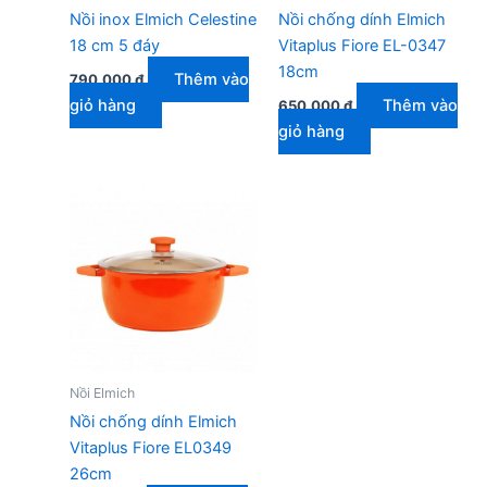
Nồi inox Elmich Celestine
Nồi chống dính Elmich
18 cm 5 đáy
Vitaplus Fiore EL-0347
18cm
Thêm vào
790.000
₫
giỏ hàng
Thêm vào
650.000
₫
giỏ hàng
Nồi Elmich
Nồi chống dính Elmich
Vitaplus Fiore EL0349
26cm