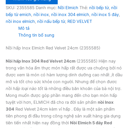
304
Elmich
SKU:
2355585
Danh mục:
Nồi Elmich
Thẻ:
nồi bếp từ
,
nồi
Red
bếp từ emich
,
nồi inox
,
nồi inox 304 elmich
,
nồi inox 5 đáy
,
Velvet
nồi inox elmich
,
nồi nấu bếp từ
,
RED VELVET
EL5585
Mô tả
24cm
Thông tin bổ sung
số
lượng
Nồi hấp Inox Elmich Red Velvet 24cm (2355585)
Nồi hấp Inox 304 Red Velvet 24cm
(2355585) Hiện nay
trong văn hóa ẩm thực món hấp rất được ưa chuộng bởi nó
được xem là món có hàm lượng dinh dưỡng cao nhất ,ít dầu
mỡ và tốt cho sức khỏe con người. Nhưng để chọn đươc
nồi hấp loại nào tốt
là những điều băn khoăn của bà nội trợ.
Mong muốn được góp phần mang đến cho bạn món hấp
tuyệt vời hơn, ELMICH đã cho ra đời sản phẩm
nồi Inox
304
Red Velvet 24cm kèm vỉ hấp . Đây là một sản phẩm
tiên phong đi đầu trong công nghệ sản xuất hàng gia dụng
tiên tiến nhất hiện nay đồng thời
Nồi Elmich 5 đáy Red