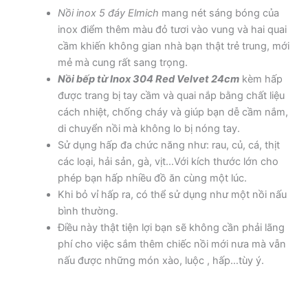
Nồi inox 5 đáy Elmich
mang nét sáng bóng của
inox điểm thêm màu đỏ tươi vào vung và hai quai
cầm khiến không gian nhà bạn thật trẻ trung, mới
mẻ mà cung rất sang trọng.
Nồi bếp từ Inox 304 Red Velvet 24cm
kèm hấp
được trang bị tay cầm và quai nắp bằng chất liệu
cách nhiệt, chống cháy và giúp bạn dễ cầm nắm,
di chuyển nồi mà không lo bị nóng tay.
Sử dụng hấp đa chức năng như: rau, củ, cá, thịt
các loại, hải sản, gà, vịt…Với kích thước lớn cho
phép bạn hấp nhiều đồ ăn cùng một lúc.
Khi bỏ vỉ hấp ra, có thể sử dụng như một nồi nấu
bình thường.
Điều này thật tiện lợi bạn sẽ không cần phải lãng
phí cho việc sắm thêm chiếc nồi mới nưa mà vẫn
nấu được những món xào, luộc , hấp…tùy ý.