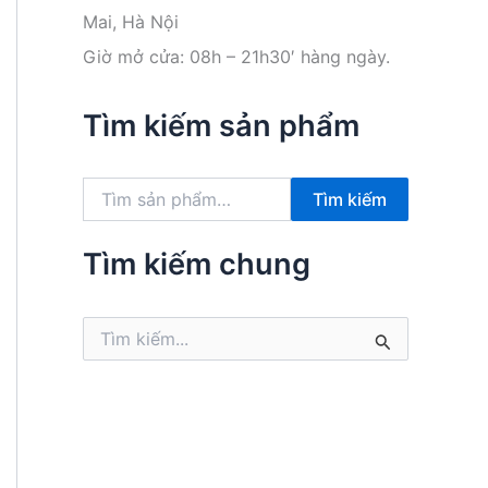
Mai, Hà Nội
Giờ mở cửa: 08h – 21h30′ hàng ngày.
Tìm kiếm sản phẩm
T
Tìm kiếm
ì
m
k
Tìm kiếm chung
i
ế
m
T
:
ì
m
k
i
ế
m
: