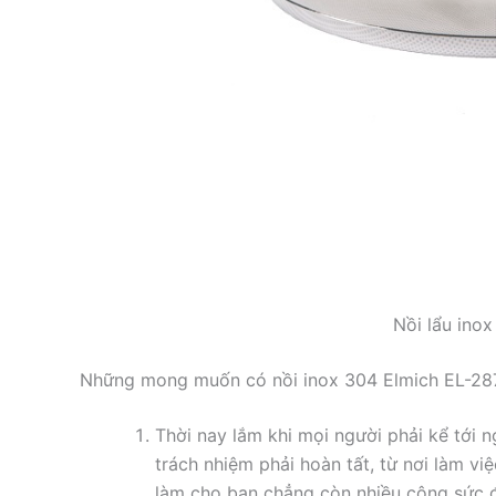
Nồi lẩu ino
Những mong muốn có nồi inox 304 Elmich EL-287
Thời nay lắm khi mọi người phải kể tới n
trách nhiệm phải hoàn tất, từ nơi làm v
làm cho bạn chẳng còn nhiều công sức đ