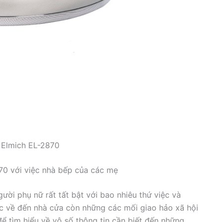
x Elmich EL-2870
0 với việc nhà bếp của các mẹ
gười phụ nữ rất tất bật với bao nhiêu thứ việc và
iệc về đến nhà cửa còn những các mối giao hảo xã hội
ể tìm hiểu về vô số thông tin cần biết đến những