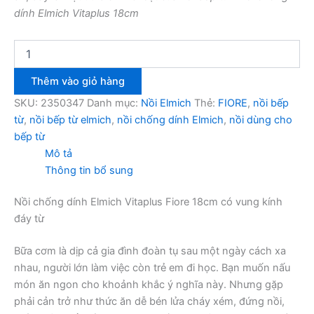
dính Elmich Vitaplus 18cm
Nồi
chống
dính
Thêm vào giỏ hàng
Elmich
Vitaplus
SKU:
2350347
Danh mục:
Nồi Elmich
Thẻ:
FIORE
,
nồi bếp
Fiore
từ
,
nồi bếp từ elmich
,
nồi chống dính Elmich
,
nồi dùng cho
EL-
bếp từ
0347
Mô tả
18cm
Thông tin bổ sung
số
lượng
Nồi chống dính Elmich Vitaplus Fiore 18cm có vung kính
đáy từ
Bữa cơm là dịp cả gia đình đoàn tụ sau một ngày cách xa
nhau, người lớn làm việc còn trẻ em đi học. Bạn muốn nấu
món ăn ngon cho khoảnh khắc ý nghĩa này. Nhưng gặp
phải cản trở như thức ăn dễ bén lửa cháy xém, đứng nồi,