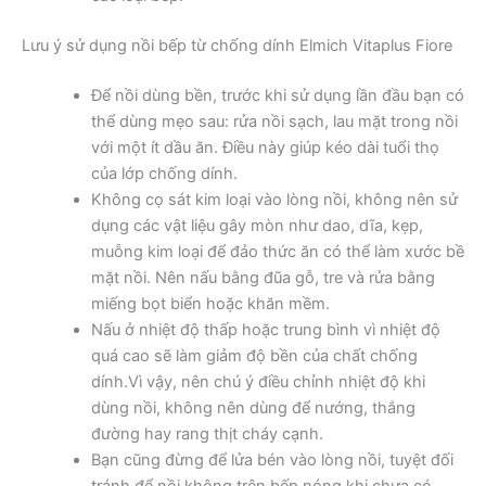
Lưu ý sử dụng nồi bếp từ chống dính Elmich Vitaplus Fiore
Để nồi dùng bền, trước khi sử dụng lần đầu bạn có
thể dùng mẹo sau: rửa nồi sạch, lau mặt trong nồi
với một ít dầu ăn. Điều này giúp kéo dài tuổi thọ
của lớp chống dính.
Không cọ sát kim loại vào lòng nồi, không nên sử
dụng các vật liệu gây mòn như dao, dĩa, kẹp,
muỗng kim loại để đảo thức ăn có thể làm xước bề
mặt nồi. Nên nấu bằng đũa gỗ, tre và rửa bằng
miếng bọt biển hoặc khăn mềm.
Nấu ở nhiệt độ thấp hoặc trung bình vì nhiệt độ
quá cao sẽ làm giảm độ bền của chất chống
dính.Vì vậy, nên chú ý điều chỉnh nhiệt độ khi
dùng nồi, không nên dùng để nướng, thắng
đường hay rang thịt cháy cạnh.
Bạn cũng đừng để lửa bén vào lòng nồi, tuyệt đối
tránh để nồi không trên bếp nóng khi chưa có