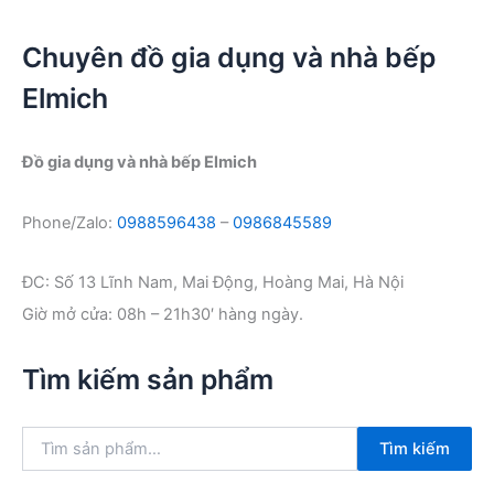
Chuyên đồ gia dụng và nhà bếp
Elmich
Đồ gia dụng và nhà bếp Elmich
Phone/Zalo:
0988596438
–
0986845589
ĐC: Số 13 Lĩnh Nam, Mai Động, Hoàng Mai, Hà Nội
Giờ mở cửa: 08h – 21h30′ hàng ngày.
Tìm kiếm sản phẩm
T
Tìm kiếm
ì
m