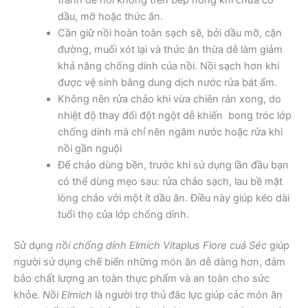
dầu, mỡ hoặc thức ăn.
Cần giữ nồi hoàn toàn sạch sẽ, bởi dầu mỡ, cặn
đường, muối xót lại và thức ăn thừa dễ làm giảm
khả năng chống dính của nồi. Nồi sạch hơn khi
được vệ sinh bằng dung dịch nước rửa bát ấm.
Không nên rửa chảo khi vừa chiên rán xong, do
nhiệt độ thay đổi đột ngột dễ khiến bong tróc lớp
chống dính mà chỉ nên ngâm nước hoặc rửa khi
nồi gần nguội
Để chảo dùng bền, trước khi sử dụng lần đầu bạn
có thể dùng mẹo sau: rửa chảo sạch, lau bề mặt
lòng chảo với một ít dầu ăn. Điều này giúp kéo dài
tuổi thọ của lớp chống dính.
Sử dụng
nồi chống dính Elmich Vitaplus Fiore cuả Séc
giúp
người sử dụng chế biến những món ăn dễ dàng hơn, đảm
bảo chất lượng an toàn thực phẩm và an toàn cho sức
khỏe.
Nồi Elmich
là người trợ thủ đắc lực giúp các món ăn