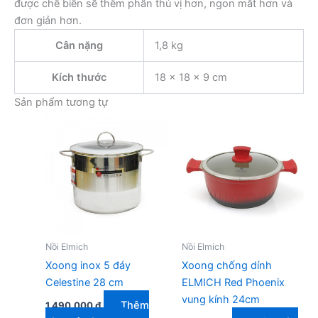
được chế biến sẽ thêm phần thú vị hơn, ngon mắt hơn và
đơn giản hơn.
Cân nặng
1,8 kg
Kích thước
18 × 18 × 9 cm
Sản phẩm tương tự
Nồi Elmich
Nồi Elmich
Xoong inox 5 đáy
Xoong chống dính
Celestine 28 cm
ELMICH Red Phoenix
vung kính 24cm
Thêm
1.490.000
₫