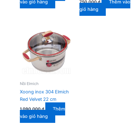
vào giỏ hàng
Thêm vào
750.000
₫
giỏ hàng
Nồi Elmich
Xoong inox 304 Elmich
Red Velvet 22 cm
Thêm
1.090.000
₫
vào giỏ hàng