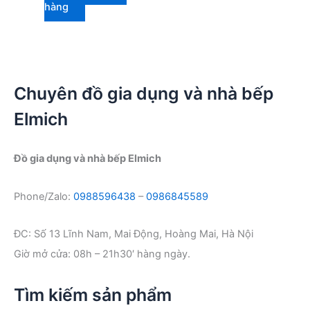
2.050.000 ₫.
là:
hàng
1.790.000 ₫.
Chuyên đồ gia dụng và nhà bếp
Elmich
Đồ gia dụng và nhà bếp Elmich
Phone/Zalo:
0988596438
–
0986845589
ĐC: Số 13 Lĩnh Nam, Mai Động, Hoàng Mai, Hà Nội
Giờ mở cửa: 08h – 21h30′ hàng ngày.
Tìm kiếm sản phẩm