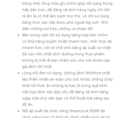
trang nhã, tông màu ghi chính giúp nồi sang trọng
hấp dẫn hơn, dễ dàng vệ sinh hàng ngày chỉ cần
rẻ ẩm là có thể làm sạch mọi thứ, vỏ nồi sử dụng
bằng inox cao cấp được phủ ngoài lớp sơn tĩnh
điện chống oxi hóa, chống va chạm tốt
Bên trong ruột nồi sử dụng bằng hợp kim nhôm
có khả năng truyền nhiệt nhanh hơn, chín thức ăn
nhanh hơn, với cơ chế chín bằng áp suất và nhiệt
độ cao nên chất dinh dưỡng trong thực phẩm
không bị mất đi bạn chăm sóc cho sức khỏe của
gia đình tốt nhất.
Lòng nồi đen sử dụng chống dính Whitford chất
liệu thiên nhiên an toàn cho sức khỏe, chống cháy
khét tốt thức ăn không bị hao đi trong quá trình
nấu hay dính vào đáy nồi, dễ dàng vệ sinh hằng
ngày nữa chứ nên bạn có thể thoải mái sáng tạo
đồ ăn.
Nồi áp suất đa chức năng Smartcook 6990
đa
chức năng bạn có thể nấu được nhiều món ăn từ