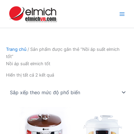
Nhảy
tới
nội
dung
Trang chủ
/ Sản phẩm được gắn thẻ “Nồi áp suất elmich
tốt”
Nồi áp suất elmich tốt
Đã
Hiển thị tất cả 2 kết quả
sắp
xếp
theo
mức
độ
phổ
biến