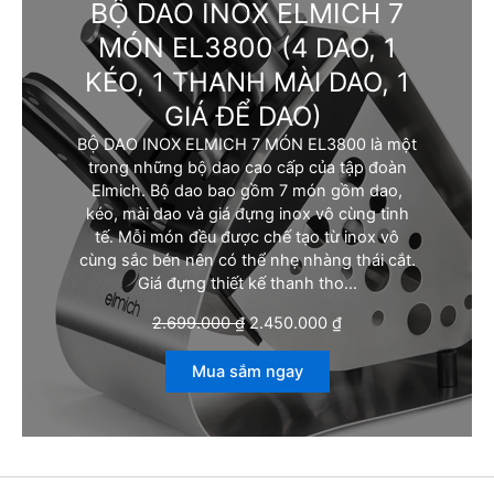
BỘ DAO INOX ELMICH 7
MÓN EL3800
(4 DAO, 1
KÉO, 1 THANH MÀI DAO, 1
GIÁ ĐỂ DAO)
BỘ DAO INOX ELMICH 7 MÓN EL3800 là một
trong những bộ dao cao cấp của tập đoàn
Elmich. Bộ dao bao gồm 7 món gồm dao,
kéo, mài dao và giá đựng inox vô cùng tinh
tế. Mỗi món đều được chế tạo từ inox vô
cùng sắc bén nên có thể nhẹ nhàng thái cắt.
Giá đựng thiết kế thanh tho…
G
G
2.699.000
₫
2.450.000
₫
i
i
á
á
Mua sắm ngay
g
h
ố
i
c
ệ
l
n
à
t
:
ạ