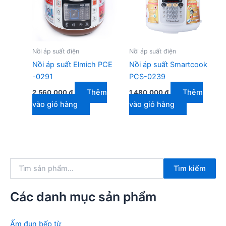
Nồi áp suất điện
Nồi áp suất điện
Nồi áp suất Elmich PCE
Nồi áp suất Smartcook
-0291
PCS-0239
Thêm
Thêm
2.560.000
₫
1.480.000
₫
vào giỏ hàng
vào giỏ hàng
T
Tìm kiếm
ì
m
k
Các danh mục sản phẩm
i
ế
m
Ấm đun bếp từ