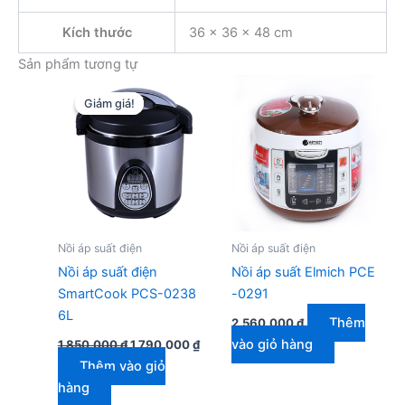
Kích thước
36 × 36 × 48 cm
Sản phẩm tương tự
Giảm giá!
Giảm giá!
Nồi áp suất điện
Nồi áp suất điện
Nồi áp suất điện
Nồi áp suất Elmich PCE
SmartCook PCS-0238
-0291
6L
Thêm
2.560.000
₫
Giá
Giá
vào giỏ hàng
1.850.000
₫
1.790.000
₫
gốc
hiện
Thêm vào giỏ
là:
tại
1.850.000 ₫.
là:
hàng
1.790.000 ₫.