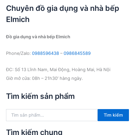
Chuyên đồ gia dụng và nhà bếp
Elmich
Đồ gia dụng và nhà bếp Elmich
Phone/Zalo:
0988596438
–
0986845589
ĐC: Số 13 Lĩnh Nam, Mai Động, Hoàng Mai, Hà Nội
Giờ mở cửa: 08h – 21h30′ hàng ngày.
Tìm kiếm sản phẩm
T
Tìm kiếm
ì
m
k
Tìm kiếm chung