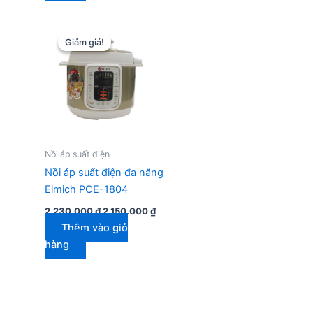
Giảm giá!
Giảm giá!
Nồi áp suất điện
Nồi áp suất điện đa năng
Elmich PCE-1804
Giá
Giá
2.230.000
₫
2.150.000
₫
gốc
hiện
Thêm vào giỏ
là:
tại
2.230.000 ₫.
là:
hàng
2.150.000 ₫.