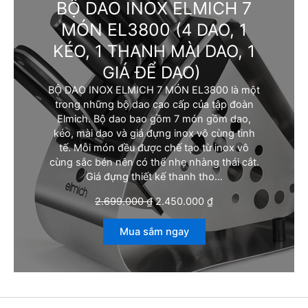
BỘ DAO INOX ELMICH 7
MÓN EL3800
(4 DAO, 1
KÉO, 1 THANH MÀI DAO, 1
GIÁ ĐỂ DAO)
BỘ DAO INOX ELMICH 7 MÓN EL3800 là một
trong những bộ dao cao cấp của tập đoàn
Elmich. Bộ dao bao gồm 7 món gồm dao,
kéo, mài dao và giá đựng inox vô cùng tinh
tế. Mỗi món đều được chế tạo từ inox vô
cùng sắc bén nên có thể nhẹ nhàng thái cắt.
Giá đựng thiết kế thanh tho…
G
G
2.699.000
₫
2.450.000
₫
i
i
á
á
Mua sắm ngay
g
h
ố
i
c
ệ
l
n
à
t
:
ạ