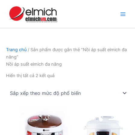
Nhảy
tới
nội
dung
Trang chủ
/ Sản phẩm được gắn thẻ “Nồi áp suất elmich đa
năng”
Nồi áp suất elmich đa năng
Đã
Hiển thị tất cả 2 kết quả
sắp
xếp
theo
mức
độ
phổ
biến