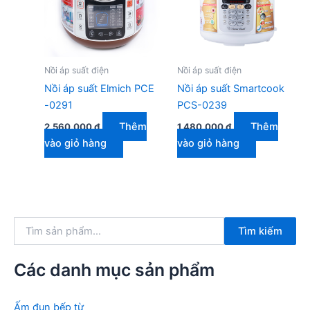
Nồi áp suất điện
Nồi áp suất điện
Nồi áp suất Elmich PCE
Nồi áp suất Smartcook
-0291
PCS-0239
Thêm
Thêm
2.560.000
₫
1.480.000
₫
vào giỏ hàng
vào giỏ hàng
T
Tìm kiếm
ì
m
k
Các danh mục sản phẩm
i
ế
m
Ấm đun bếp từ