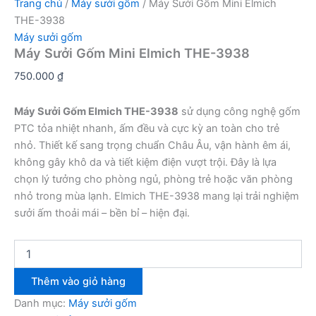
Trang chủ
/
Máy sưởi gốm
/ Máy Sưởi Gốm Mini Elmich
THE-3938
Máy sưởi gốm
Máy Sưởi Gốm Mini Elmich THE-3938
750.000
₫
Máy Sưởi Gốm Elmich THE-3938
sử dụng công nghệ gốm
PTC tỏa nhiệt nhanh, ấm đều và cực kỳ an toàn cho trẻ
nhỏ. Thiết kế sang trọng chuẩn Châu Âu, vận hành êm ái,
không gây khô da và tiết kiệm điện vượt trội. Đây là lựa
chọn lý tưởng cho phòng ngủ, phòng trẻ hoặc văn phòng
nhỏ trong mùa lạnh. Elmich THE-3938 mang lại trải nghiệm
sưởi ấm thoải mái – bền bỉ – hiện đại.
Máy
Sưởi
Gốm
Thêm vào giỏ hàng
Mini
Elmich
Danh mục:
Máy sưởi gốm