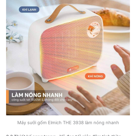
Máy sưởi gốm Elmich THE 3938 làm nóng nhanh