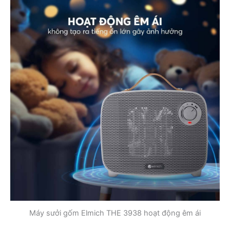
Máy sưởi gốm Elmich THE 3938 hoạt động êm ái