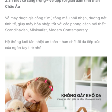
2.3 Thiết kế sang trọng – Vẻ đẹp tối giản đậm tinh thần
Châu Âu
Vỏ máy được gia công tỉ mỉ, tông màu nhã nhặn, đường nét
tinh tế, giúp máy hòa nhập tốt với các phong cách nội thất:
Scandinavian, Minimalist, Modern Contemporary…
Hệ thống lưới tản nhiệt an toàn – hạn chế tối đa tiếp xúc
của ngón tay t.rẻ nhỏ.