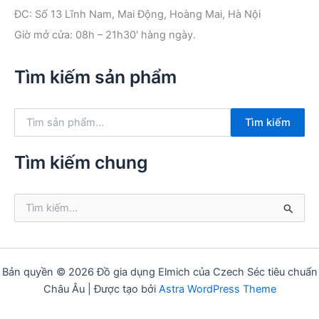
ĐC: Số 13 Lĩnh Nam, Mai Động, Hoàng Mai, Hà Nội
Giờ mở cửa: 08h – 21h30′ hàng ngày.
Tìm kiếm sản phẩm
T
Tìm kiếm
ì
m
k
Tìm kiếm chung
i
ế
m
T
:
ì
m
k
i
ế
Bản quyền © 2026 Đồ gia dụng Elmich của Czech Séc tiêu chuẩn
m
Châu Âu | Được tạo bởi
Astra WordPress Theme
: