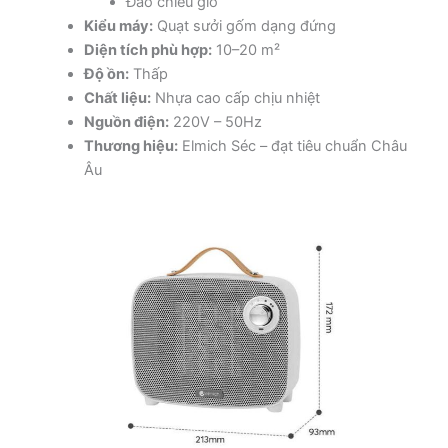
Đảo chiều gió
Kiểu máy:
Quạt sưởi gốm dạng đứng
Diện tích phù hợp:
10–20 m²
Độ ồn:
Thấp
Chất liệu:
Nhựa cao cấp chịu nhiệt
Nguồn điện:
220V – 50Hz
Thương hiệu:
Elmich Séc – đạt tiêu chuẩn Châu
Âu