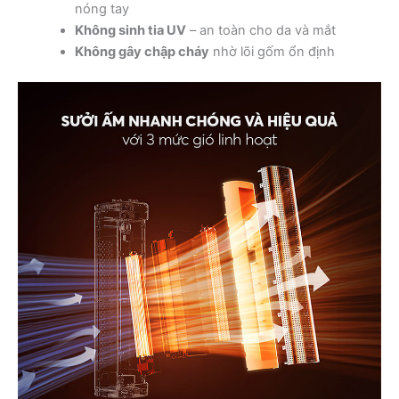
nóng tay
Không sinh tia UV
– an toàn cho da và mắt
Không gây chập cháy
nhờ lõi gốm ổn định