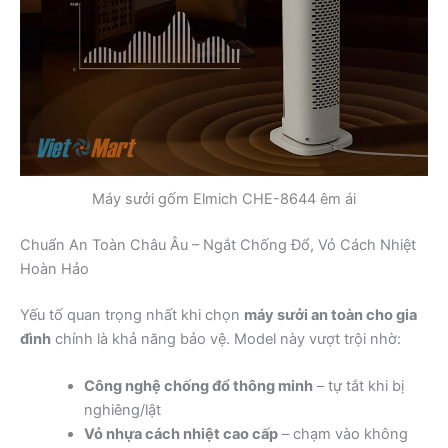
Máy sưởi gốm Elmich CHE-8644 êm ái
Chuẩn An Toàn Châu Âu – Ngắt Chống Đổ, Vỏ Cách Nhiệt
Hoàn Hảo
Yếu tố quan trọng nhất khi chọn
máy sưởi an toàn cho gia
đình
chính là khả năng bảo vệ. Model này vượt trội nhờ:
Công nghệ chống đổ thông minh
– tự tắt khi bị
nghiêng/lật
Vỏ nhựa cách nhiệt cao cấp
– chạm vào không