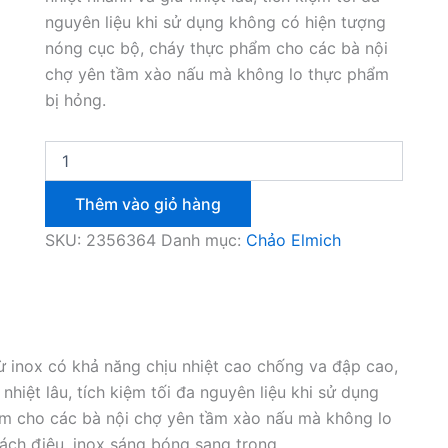
nguyên liệu khi sử dụng không có hiện tượng
nóng cục bộ, cháy thực phẩm cho các bà nội
chợ yên tầm xào nấu mà không lo thực phẩm
bị hỏng.
Chảo
inox
chống
Thêm vào giỏ hàng
dính
cao
SKU:
2356364
Danh mục:
Chảo Elmich
cấp
Elmich
2356364
20cm
số
lượng
 inox có khả năng chịu nhiệt cao chống va đập cao,
nhiệt lâu, tích kiệm tối đa nguyên liệu khi sử dụng
m cho các bà nội chợ yên tầm xào nấu mà không lo
ách điệu, inox sáng bóng sang trọng.