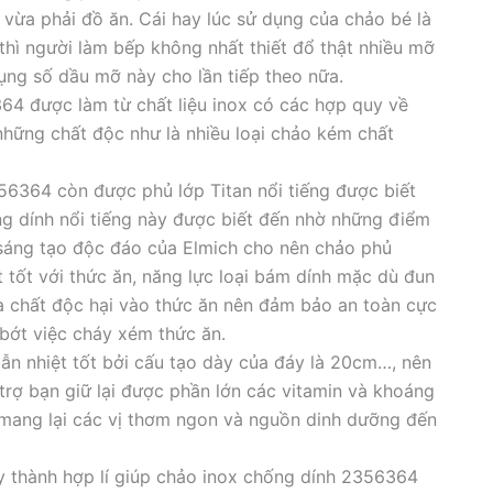
vừa phải đồ ăn. Cái hay lúc sử dụng của chảo bé là
thì người làm bếp không nhất thiết đổ thật nhiều mỡ
ụng số dầu mỡ này cho lần tiếp theo nữa.
4 được làm từ chất liệu inox có các hợp quy về
những chất độc như là nhiều loại chảo kém chất
56364 còn được phủ lớp Titan nổi tiếng được biết
ng dính nổi tiếng này được biết đến nhờ những điểm
sáng tạo độc đáo của Elmich cho nên chảo phủ
 tốt với thức ăn, năng lực loại bám dính mặc dù đun
a chất độc hại vào thức ăn nên đảm bảo an toàn cực
bớt việc cháy xém thức ăn.
n nhiệt tốt bởi cấu tạo dày của đáy là 20cm…, nên
trợ bạn giữ lại được phần lớn các vitamin và khoáng
mang lại các vị thơm ngon và nguồn dinh dưỡng đến
ày thành hợp lí giúp chảo inox chống dính 2356364