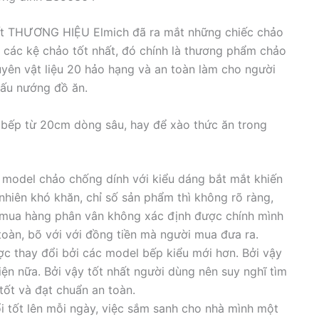
uất THƯƠNG HIỆU Elmich đã ra mắt những chiếc chảo
 các kệ chảo tốt nhất, đó chính là thương phẩm chảo
ên vật liệu 20 hảo hạng và an toàn làm cho người
nấu nướng đồ ăn.
bếp từ 20cm dòng sâu, hay để xào thức ăn trong
t model chảo chống dính với kiểu dáng bắt mắt khiến
hiên khó khăn, chỉ số sản phẩm thì không rõ ràng,
i mua hàng phân vân không xác định được chính mình
oàn, bõ với với đồng tiền mà người mua đưa ra.
c thay đổi bởi các model bếp kiểu mới hơn. Bởi vậy
iện nữa. Bởi vậy tốt nhất người dùng nên suy nghĩ tìm
tốt và đạt chuẩn an toàn.
i tốt lên mỗi ngày, việc sắm sanh cho nhà mình một