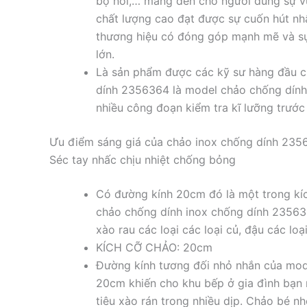
bộ nồi,… mang đến cho người dùng sự vừa
chất lượng cao đạt được sự cuốn hút nhất
thương hiệu có đóng góp mạnh mẽ và sự t
lớn.
Là sản phẩm được các kỹ sư hàng đầu c
dính 2356364 là model chảo chống dính 
nhiều công đoạn kiểm tra kĩ lưỡng trước
Ưu điểm sáng giá của chảo inox chống dính 2356
Séc tay nhấc chịu nhiệt chống bỏng
Có đường kính 20cm đó là một trong kíc
chảo chống dính inox chống dính 23563
xào rau các loại các loại củ, đậu các loại
KÍCH CỠ CHẢO: 20cm
Đường kính tương đối nhỏ nhắn của mod
20cm khiến cho khu bếp ở gia đình bạn 
tiêu xào rán trong nhiều dịp. Chảo bé 