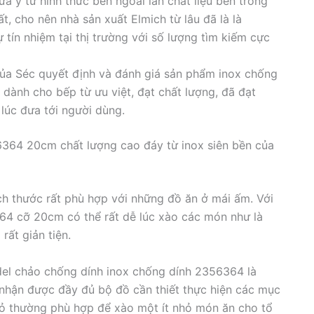
 ý từ hình thức bên ngoài lẫn chất liệu bên trong
, cho nên nhà sản xuất Elmich từ lâu đã là là
ín nhiệm tại thị trường với số lượng tìm kiếm cực
ủa Séc quyết định và đánh giá sản phẩm inox chống
dành cho bếp từ ưu việt, đạt chất lượng, đã đạt
 lúc đưa tới người dùng.
364 20cm chất lượng cao đáy từ inox siên bền của
h thước rất phù hợp với những đồ ăn ở mái ấm. Với
64 cỡ 20cm có thể rất dễ lúc xào các món như là
 rất giản tiện.
el chảo chống dính inox chống dính 2356364 là
nhận được đầy đủ bộ đồ cần thiết thực hiện các mục
nhỏ thường phù hợp để xào một ít nhỏ món ăn cho tổ