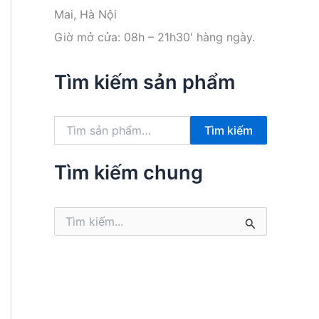
Mai, Hà Nội
Giờ mở cửa: 08h – 21h30′ hàng ngày.
Tìm kiếm sản phẩm
T
Tìm kiếm
ì
m
k
Tìm kiếm chung
i
ế
m
T
:
ì
m
k
i
ế
m
: