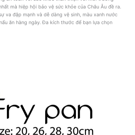
 nhất mà hiệp hội bảo vệ sức khỏe của Châu Âu đề ra.
 sự va đập mạnh và dễ dàng vệ sinh, màu xanh nước
nấu ăn hàng ngày. Đa kích thước để bạn lựa chọn