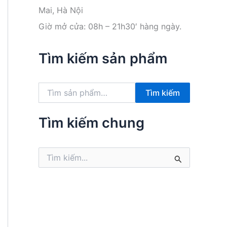
Mai, Hà Nội
Giờ mở cửa: 08h – 21h30′ hàng ngày.
Tìm kiếm sản phẩm
T
Tìm kiếm
ì
m
k
Tìm kiếm chung
i
ế
m
T
:
ì
m
k
i
ế
m
: