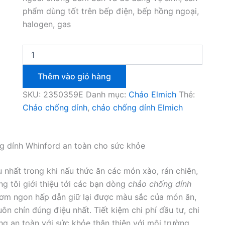
phẩm dùng tốt trên bếp điện, bếp hồng ngoại,
halogen, gas
Chảo
chống
dính
Thêm vào giỏ hàng
Elmich
Mercury
SKU:
2350359E
Danh mục:
Chảo Elmich
Thẻ:
23503xxx
Chảo chống dính
,
chảo chống dính Elmich
số
lượng
 dính Whinford an toàn cho sức khỏe
nhất trong khi nấu thức ăn các món xào, rán chiên,
g tôi giới thiệu tới các bạn dòng
chảo chống dính
ơm ngon hấp dẫn giữ lại được màu sắc của món ăn,
n chín đúng điệu nhất. Tiết kiệm chi phí đầu tư, chi
g an toàn với sức khỏe thân thiện với môi trường