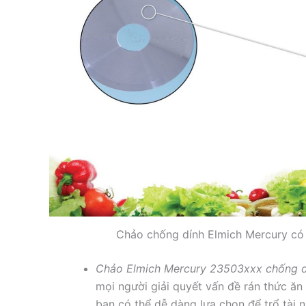
Chảo chống dính Elmich Mercury có 
Chảo Elmich Mercury 23503xxx
chống d
mọi người giải quyết vấn đề rán thức ăn 
bạn có thể dễ dàng lựa chọn để trổ tài 