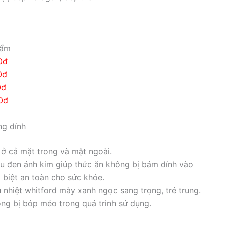
hẩm
đ
đ
đ
đ
ng dính
 ở cả mặt trong và mặt ngoài.
àu đen ánh kim giúp thức ăn không bị bám dính vào
 biệt an toàn cho sức khỏe.
nhiệt whitford mày xanh ngọc sang trọng, trẻ trung.
ng bị bóp méo trong quá trình sử dụng.