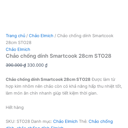
Trang chủ
/
Chảo Elmich
/ Chảo chống dính Smartcook
28cm STO28
Chảo Elmich
Chảo chống dính Smartcook 28cm STO28
Giá
Giá
390.000
₫
330.000
₫
gốc
hiện
là:
tại
Chảo chống dính Smartcook 28cm STO28
Được làm từ
390.000 ₫.
là:
hợp kim nhôm nên chảo còn có khả năng hấp thu nhiệt tốt,
330.000 ₫.
làm món ăn chín nhanh giúp tiết kiệm thời gian.
Hết hàng
SKU:
STO28
Danh mục:
Chảo Elmich
Thẻ:
Chảo chống