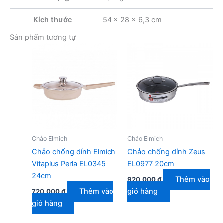
Kích thước
54 × 28 × 6,3 cm
Sản phẩm tương tự
Chảo Elmich
Chảo Elmich
Chảo chống dính Elmich
Chảo chống dính Zeus
Vitaplus Perla EL0345
EL0977 20cm
24cm
Thêm vào
920.000
₫
Thêm vào
giỏ hàng
720.000
₫
giỏ hàng