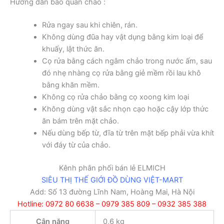
Hướng dẫn bảo quản chảo :
Rửa ngay sau khi chiên, rán.
Không dùng đũa hay vật dụng bằng kim loại để
khuấy, lật thức ăn.
Cọ rửa bằng cách ngâm chảo trong nước ấm, sau
đó nhẹ nhàng cọ rửa bằng giẻ mềm rồi lau khô
bằng khăn mềm.
Không cọ rửa chảo bằng cọ xoong kim loại
Không dùng vật sắc nhọn cạo hoặc cậy lớp thức
ăn bám trên mặt chảo.
Nếu dùng bếp từ, đĩa từ trên mặt bếp phải vừa khít
với đáy từ của chảo.
Kênh phân phối bán lẻ ELMICH
SIÊU THỊ THẾ GIỚI ĐỒ DÙNG VIỆT-MART
Add: Số 13 đường Lĩnh Nam, Hoàng Mai, Hà Nội
Hotline: 0972 80 6638 – 0979 385 809 – 0932 385 388
Cân nặng
0,6 kg