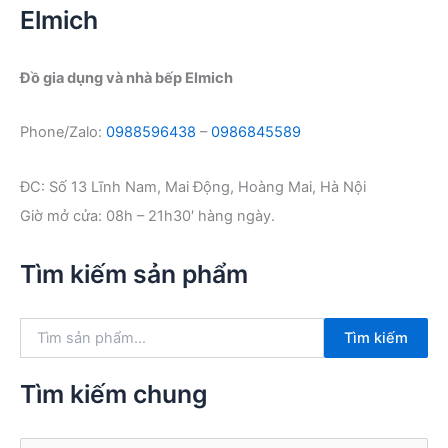
Elmich
Đồ gia dụng và nhà bếp Elmich
Phone/Zalo:
0988596438
–
0986845589
ĐC: Số 13 Lĩnh Nam, Mai Động, Hoàng Mai, Hà Nội
Giờ mở cửa: 08h – 21h30′ hàng ngày.
Tìm kiếm sản phẩm
T
Tìm kiếm
ì
m
k
Tìm kiếm chung
i
ế
m
T