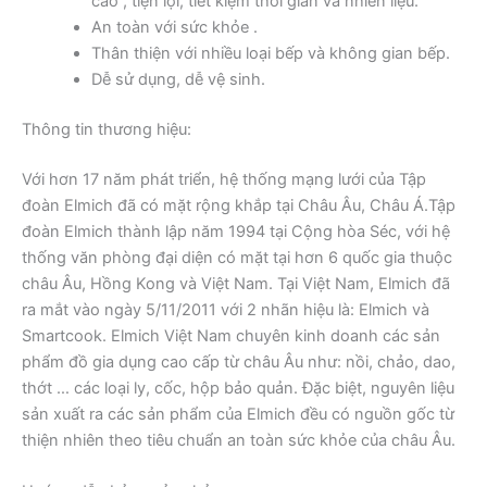
cao , tiện lợi, tiết kiệm thời gian và nhiên liệu.
An toàn với sức khỏe .
Thân thiện với nhiều loại bếp và không gian bếp.
Dễ sử dụng, dễ vệ sinh.
Thông tin thương hiệu:
Với hơn 17 năm phát triển, hệ thống mạng lưới của Tập
đoàn Elmich đã có mặt rộng khắp tại Châu Âu, Châu Á.Tập
đoàn Elmich thành lập năm 1994 tại Cộng hòa Séc, với hệ
thống văn phòng đại diện có mặt tại hơn 6 quốc gia thuộc
châu Âu, Hồng Kong và Việt Nam. Tại Việt Nam, Elmich đã
ra mắt vào ngày 5/11/2011 với 2 nhãn hiệu là: Elmich và
Smartcook. Elmich Việt Nam chuyên kinh doanh các sản
phẩm đồ gia dụng cao cấp từ châu Âu như: nồi, chảo, dao,
thớt … các loại ly, cốc, hộp bảo quản. Đặc biệt, nguyên liệu
sản xuất ra các sản phẩm của Elmich đều có nguồn gốc từ
thiện nhiên theo tiêu chuẩn an toàn sức khỏe của châu Âu.