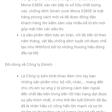
Mona 0385E xào rán bếp từ sở hữu chất lượng
cao. chống dính Smart cook Mona 0385E là mặt
hàng phong cách mới và đã được đông đảo
khách hàng tìm kiếm sắm sửa nhiều kể từ khi mới
góp mặt trên các siêu thị.
Là siêu phẩm đảm bảo an toàn, với độ bền bỉ theo
năm tháng, vật liệu chống dính tuyệt vời được chế
tạo như Withford bởi từ những thương hiệu đứng
đầu tại Mỹ
Đôi dòng về Công ty Elmich
Là Công ty luôn khát khao đem cho tay bạn
những sản phẩm như: bộ nồi, chảo,… mang đến
cho chị em sự ưng ý từ phong cách bên ngoài
đến chất liệu bên trong bền tốt hảo hạng đạt được
sự yêu thích nhất, vì như thế tên tuổi Elmich đã lâu
đã là nhãn hiệu có cống hiến lớn mạnh và sự tín
nhiệm tại thị trường với số lượng ủng hộ rất nhiều.