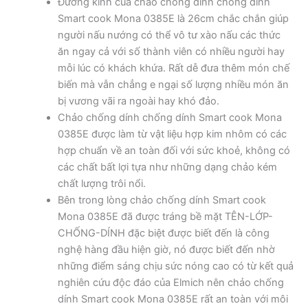
Đường kính của chảo chống dính chống dính
Smart cook Mona 0385E là 26cm chắc chắn giúp
người nấu nướng có thể vô tư xào nấu các thức
ăn ngay cả với số thành viên có nhiều người hay
mỗi lúc có khách khứa. Rất dễ đưa thêm món chế
biến mà vẫn chẳng e ngại số lượng nhiều món ăn
bị vương vãi ra ngoài hay khó đảo.
Chảo chống dính chống dính Smart cook Mona
0385E được làm từ vật liệu hợp kim nhôm có các
hợp chuẩn về an toàn đối với sức khoẻ, không có
các chất bất lợi tựa như những dạng chảo kém
chất lượng trôi nổi.
Bên trong lòng chảo chống dính Smart cook
Mona 0385E đã được tráng bề mặt TÊN-LỚP-
CHỐNG-DÍNH đặc biệt được biết đến là công
nghệ hàng đầu hiện giờ, nó được biết đến nhờ
những điểm sáng chịu sức nóng cao có từ kết quả
nghiên cứu độc đáo của Elmich nên chảo chống
dính Smart cook Mona 0385E rất an toàn với môi