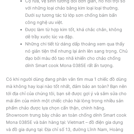
Cọ rửa, vệ sinh tương đối đơn giản, nó nổi trội so
với những loại chảo bằng kim loại loại thường.
Dưới sự tương tác từ lớp sơn chống bám bẩn
công nghệ ưu việt.
Được làm từ hợp kim tốt, khá chắc chắn, không
dễ trầy xước lúc va đập.
Những chi tiết từ dáng dấp thoáng xem qua thấy
nó giản tiện thế nhưng lại ánh lên sang trọng. Chủ
đạo bởi màu đỏ tao nhã khiến cho chảo chống
dính Smart cook Mona 0385E rất ấn tượng.
Có khi người dùng đang phân vân tìm mua 1 chiếc đồ dùng
mà không hay loại nào tốt nhất, đảm bảo an toàn? Bạn nên
tới địa chỉ của chúng tôi, bạn sẽ được gợi ý và sắm sửa cho
mái ấm của mình một chiếc chảo hài lòng trong nhiều sản
phẩm chảo được lựa chọn cẩn thận, chính hãng.
Showroom trưng bày chảo an toàn chống dính Smart cook
Mona 0385E và bán hàng tại: Vietmart – đồ điện gia dụng
và đồ gia dụng tại: Địa chỉ số 13, đường Lĩnh Nam, Hoàng