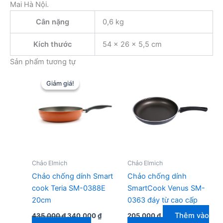
Mai Hà Nội.
Cân nặng
0,6 kg
Kích thước
54 × 26 × 5,5 cm
Sản phẩm tương tự
Giảm giá!
Giảm giá!
Chảo Elmich
Chảo Elmich
Chảo chống dính Smart
Chảo chống dính
cook Teria SM-0388E
SmartCook Venus SM-
20cm
0363 đáy từ cao cấp
Giá
Giá
Thêm vào
435.000
₫
340.000
₫
205.000
₫
gốc
hiện