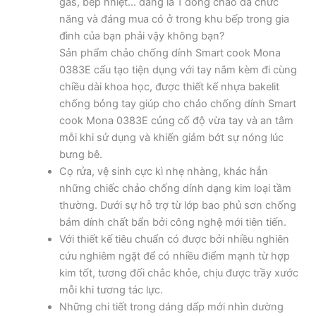
gas, bếp nhiệt… đáng là 1 dòng chảo đa chức
năng và đáng mua có ở trong khu bếp trong gia
đình của bạn phải vậy không bạn?
Sản phẩm chảo chống dính Smart cook Mona
0383E cấu tạo tiện dụng với tay nắm kèm đi cùng
chiều dài khoa học, được thiết kế nhựa bakelit
chống bỏng tay giúp cho chảo chống dính Smart
cook Mona 0383E củng cố độ vừa tay và an tâm
mỗi khi sử dụng và khiến giảm bớt sự nóng lúc
bưng bê.
Cọ rửa, vệ sinh cực kì nhẹ nhàng, khác hẳn
những chiếc chảo chống dính dạng kim loại tầm
thường. Dưới sự hỗ trợ từ lớp bao phủ sơn chống
bám dính chất bẩn bởi công nghệ mới tiên tiến.
Với thiết kế tiêu chuẩn có được bởi nhiều nghiên
cứu nghiêm ngặt để có nhiều điểm mạnh từ hợp
kim tốt, tương đối chắc khỏe, chịu được trầy xước
mỗi khi tương tác lực.
Những chi tiết trong dáng dấp mới nhìn dường