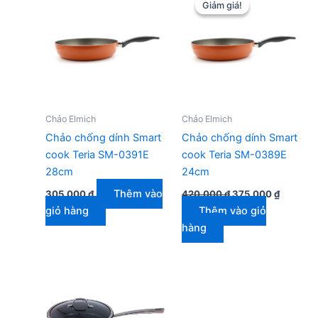
Giảm giá!
Giảm giá!
Chảo Elmich
Chảo Elmich
Chảo chống dính Smart
Chảo chống dính Smart
cook Teria SM-0391E
cook Teria SM-0389E
28cm
24cm
Giá
Giá
Thêm vào
305.000
₫
420.000
₫
375.000
₫
gốc
hiện
giỏ hàng
Thêm vào giỏ
là:
tại
420.000 ₫.
là:
hàng
375.000