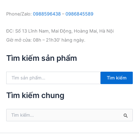
Phone/Zalo:
0988596438
–
0986845589
ĐC: Số 13 Lĩnh Nam, Mai Động, Hoàng Mai, Hà Nội
Giờ mở cửa: 08h – 21h30′ hàng ngày.
Tìm kiếm sản phẩm
T
Tìm kiếm
ì
m
k
Tìm kiếm chung
i
ế
m
T
:
ì
m
k
i