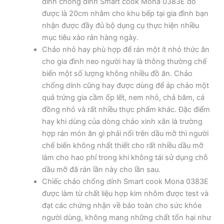
dính chống dính Smart cook Mona 0383E đo
được là 20cm nhằm cho khu bếp tại gia đình bạn
nhận được đầy đủ bộ dụng cụ thực hiện nhiều
mục tiêu xào rán hàng ngày.
Chảo nhỏ hay phù hợp để rán một ít nhỏ thức ăn
cho gia đình neo người hay là thông thường chế
biến một số lượng không nhiều đồ ăn. Chảo
chống dính cũng hay được dùng để áp chảo một
quả trứng gia cầm ốp lết, nem nhỏ, chả băm, cá
đồng nhỏ và rất nhiều thực phẩm khác. Đặc điểm
hay khi dùng của dòng chảo xinh xắn là trường
hợp rán món ăn gì phải nổi trên dầu mỡ thì người
chế biến không nhất thiết cho rất nhiều dầu mỡ
làm cho hao phí trong khi không tái sử dụng chỗ
dầu mỡ đã rán lần này cho lần sau.
Chiếc chảo chống dính Smart cook Mona 0383E
được làm từ chất liệu hợp kim nhôm được test và
đạt các chứng nhận về bảo toàn cho sức khỏe
người dùng, không mang những chất tổn hại như