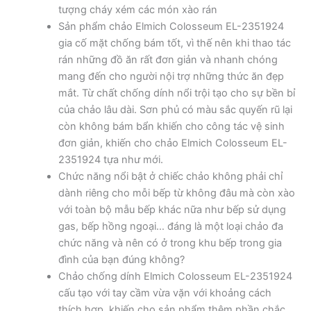
tượng cháy xém các món xào rán
Sản phẩm chảo Elmich Colosseum EL-2351924
gia cố mặt chống bám tốt, vì thế nên khi thao tác
rán những đồ ăn rất đơn giản và nhanh chóng
mang đến cho người nội trợ những thức ăn đẹp
mắt. Từ chất chống dính nổi trội tạo cho sự bền bỉ
của chảo lâu dài. Sơn phủ có màu sắc quyến rũ lại
còn không bám bẩn khiến cho công tác vệ sinh
đơn giản, khiến cho chảo Elmich Colosseum EL-
2351924 tựa như mới.
Chức năng nổi bật ở chiếc chảo không phải chỉ
dành riêng cho mỗi bếp từ không đâu mà còn xào
với toàn bộ mẫu bếp khác nữa như bếp sử dụng
gas, bếp hồng ngoại… đáng là một loại chảo đa
chức năng và nên có ở trong khu bếp trong gia
đình của bạn đúng không?
Chảo chống dính Elmich Colosseum EL-2351924
cấu tạo với tay cầm vừa vặn với khoảng cách
thích hợp, khiến cho sản phẩm thêm phần chắc