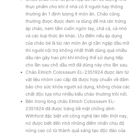
thực phẩm cho khi ở nhà có ít người hay thông
thường ăn 1 định lượng ít món ăn. Chảo cũng
thường được được đem ra dùng để mà rán trứng
áp chảo, nem tẩm cuốn ngón tay, chả cá, cá nhỏ
và các loại thức ăn khác. Ưu điểm nếu áp dụng
của chảo bé là lúc rán món ăn gì cần ngập dầu mỡ
thì người nội trợ không nhất thiết dùng quá nhiều
dầu rán gây hao phí khi không thể sử dụng tiếp
cho lần sau chỗ dầu mỡ đã dùng này cho lần sau.
Chảo Elmich Colosseum EL-2351924 được làm từ
vật liệu nhôm cao cấp đã được hợp chuẩn về đảm
bảo cho sức khỏe người sử dụng, không chứa các
chất độc tựa như nhiều kiểu chảo thường trôi nổi.
Bên trong lòng chảo Elmich Colosseum EL-
2351924 đã được tráng bề mặt chống dính
Withford đặc biệt với công nghệ tân tiến thời nay,
nó được biết đến nhờ những điểm nhấn chịu độ
nóng cao có từ thành quả sáng tạo độc đáo của