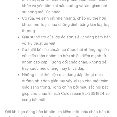
khỏe và yên tâm khi nấu nướng và làm giảm bớt
sự nóng mỗi lúc nhấc.
Cọ rửa, vệ sinh rất nhẹ nhàng, chảo ưu thế hơn
khi so mọi loại chảo chống dính bằng kim loại loại
thường.
Qua sự hỗ trợ của lớp áo sơn siêu chống bám bẩn
với kỹ thuật ưu việt.
Có thiết kế tiêu chuẩn có được bởi những nghiên
cứu cẩn thận nhằm sở hữu nhiều điểm mạnh từ
nhôm cao cấp, Tương đối chắc chắn, không dễ
trầy xước nếu chẳng may bị va đập.
Những tỉ mỉ thể hiện qua dáng dấp thoạt nhìn
dường như đơn giản tuy vậy lại tạo cho một cảm
giác sang trọng. Tông chính bởi màu sắc nổi bật
giúp cho chảo Elmich Colosseum EL-2351924 vô
cùng bắt mắt.
Đôi khi bạn đang băn khoăn tìm kiếm một mẫu chảo bếp từ