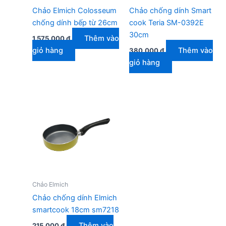
Chảo Elmich Colosseum
Chảo chống dính Smart
chống dính bếp từ 26cm
cook Teria SM-0392E
30cm
Thêm vào
1.575.000
₫
giỏ hàng
Thêm vào
380.000
₫
giỏ hàng
Chảo Elmich
Chảo chống dính Elmich
smartcook 18cm sm7218
Thêm vào
215.000
₫