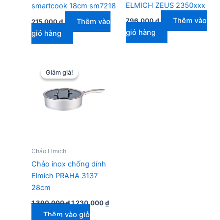
ELMICH ZEUS 2350xxx
smartcook 18cm sm7218
Thêm vào
796.000
₫
Thêm vào
215.000
₫
giỏ hàng
giỏ hàng
Giảm giá!
Giảm giá!
Chảo Elmich
Chảo inox chống dính
Elmich PRAHA 3137
28cm
Giá
Giá
1.390.000
₫
1.230.000
₫
gốc
hiện
Thêm vào giỏ
là:
tại