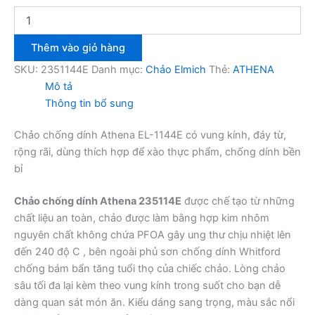
Chảo
chống
dính
Thêm vào giỏ hàng
Elmich
Athena
SKU:
2351144E
Danh mục:
Chảo Elmich
Thẻ:
ATHENA
EL-
Mô tả
1144E
Thông tin bổ sung
30cm
số
Chảo chống dính Athena EL-1144E có vung kính, đáy từ,
lượng
rộng rãi, dùng thích hợp để xào thực phẩm, chống dính bền
bỉ
Chảo chống dính Athena 235114E
được chế tạo từ những
chất liệu an toàn, chảo được làm bằng hợp kim nhôm
nguyên chất không chứa PFOA gây ung thư chịu nhiệt lên
đến 240 độ C , bên ngoài phủ sơn chống dính Whitford
chống bám bẩn tăng tuổi thọ của chiếc chảo. Lòng chảo
sâu tối đa lại kèm theo vung kính trong suốt cho bạn dễ
dàng quan sát món ăn. Kiểu dáng sang trọng, màu sắc nổi