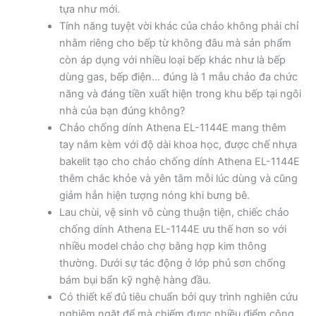
tựa như mới.
Tính năng tuyệt vời khác của chảo không phải chỉ
nhằm riêng cho bếp từ không đâu mà sản phẩm
còn áp dụng với nhiều loại bếp khác như là bếp
dùng gas, bếp điện… đúng là 1 mẫu chảo đa chức
năng và đáng tiền xuất hiện trong khu bếp tại ngôi
nhà của bạn đúng không?
Chảo chống dính Athena EL-1144E mang thêm
tay nắm kèm với độ dài khoa học, được chế nhựa
bakelit tạo cho chảo chống dính Athena EL-1144E
thêm chắc khỏe và yên tâm mỗi lúc dùng và cũng
giảm hẳn hiện tượng nóng khi bưng bê.
Lau chùi, vệ sinh vô cùng thuận tiện, chiếc chảo
chống dính Athena EL-1144E ưu thế hơn so với
nhiều model chảo chợ bằng hợp kim thông
thường. Dưới sự tác động ở lớp phủ sơn chống
bám bụi bẩn kỹ nghệ hàng đầu.
Có thiết kế đủ tiêu chuẩn bởi quy trình nghiên cứu
nghiêm ngặt để mà chiếm được nhiều điểm cộng