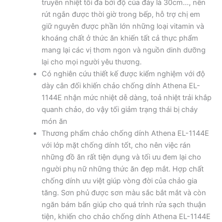
truyền nhiệt tối đa bởi độ của đáy là 30cm…, nên
rút ngắn được thời giờ trong bếp, hỗ trợ chị em
giữ nguyên được phần lớn những loại vitamin và
khoáng chất ở thức ăn khiến tất cả thực phẩm
mang lại các vị thơm ngon và nguồn dinh dưỡng
lại cho mọi người yêu thương.
Có nghiên cứu thiết kế được kiểm nghiệm với độ
dày cân đối khiến chảo chống dính Athena EL-
1144E nhận mức nhiệt dễ dàng, toả nhiệt trải khắp
quanh chảo, do vậy tối giảm trạng thái bị cháy
món ăn
Thương phẩm chảo chống dính Athena EL-1144E
với lớp mặt chống dính tốt, cho nên việc rán
những đồ ăn rất tiện dụng và tối ưu đem lại cho
người phụ nữ những thức ăn đẹp mắt. Hợp chất
chống dính ưu việt giúp vòng đời của chảo gia
tăng. Sơn phủ được sơn màu sắc bắt mắt và còn
ngăn bám bẩn giúp cho quá trình rửa sạch thuận
tiện, khiến cho chảo chống dính Athena EL-1144E