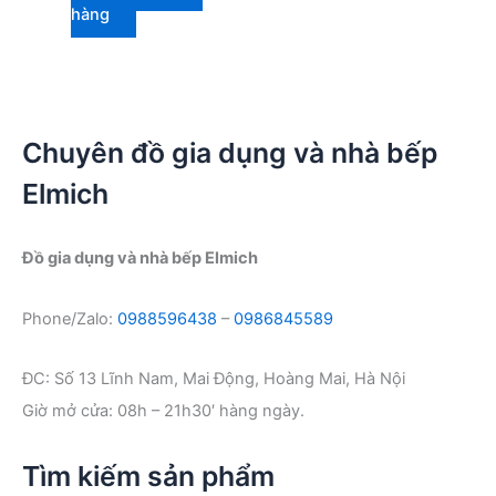
1.390.000 ₫.
là:
hàng
1.230.000 ₫.
Chuyên đồ gia dụng và nhà bếp
Elmich
Đồ gia dụng và nhà bếp Elmich
Phone/Zalo:
0988596438
–
0986845589
ĐC: Số 13 Lĩnh Nam, Mai Động, Hoàng Mai, Hà Nội
Giờ mở cửa: 08h – 21h30′ hàng ngày.
Tìm kiếm sản phẩm