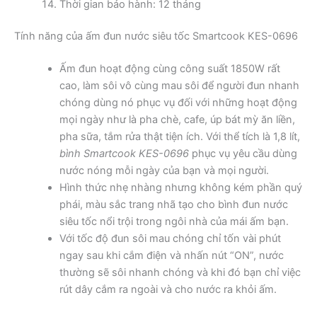
Thời gian bảo hành: 12 tháng
Tính năng của ấm đun nước siêu tốc Smartcook KES-0696
Ấm đun hoạt động cùng công suất 1850W rất
cao, làm sôi vô cùng mau sôi để người đun nhanh
chóng dùng nó phục vụ đối với những hoạt động
mọi ngày như là pha chè, cafe, úp bát mỳ ăn liền,
pha sữa, tắm rửa thật tiện ích. Với thể tích là 1,8 lít,
bình Smartcook KES-0696
phục vụ yêu cầu dùng
nước nóng mỗi ngày của bạn và mọi người.
Hình thức nhẹ nhàng nhưng không kém phần quý
phái, màu sắc trang nhã tạo cho bình đun nước
siêu tốc nổi trội trong ngôi nhà của mái ấm bạn.
Với tốc độ đun sôi mau chóng chỉ tốn vài phút
ngay sau khi cắm điện và nhấn nút “ON”, nước
thường sẽ sôi nhanh chóng và khi đó bạn chỉ việc
rút dây cắm ra ngoài và cho nước ra khỏi ấm.