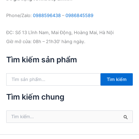
Phone/Zalo:
0988596438
–
0986845589
ĐC: Số 13 Lĩnh Nam, Mai Động, Hoàng Mai, Hà Nội
Giờ mở cửa: 08h – 21h30′ hàng ngày.
Tìm kiếm sản phẩm
T
Tìm kiếm
ì
m
k
Tìm kiếm chung
i
ế
m
T
:
ì
m
k
i