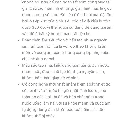
chóng sôi hơn để bạn hoàn tất sớm công việc tại
gia. Cấu tạo mâm nhiệt rộng, gia nhiệt mau lẹ giúp
nước chóng sôi hơn. Đế tiếp điện thoải mái đặt ấm
bởi lỗ tiếp xúc của bình siêu tốc này là kiểu lỗ tròn
quay 360 độ, vì thế người sử dụng dễ dàng gài ấm
vào đế ở bất kỳ hướng nào, rất tiện lợi.
Phần thân ấm siêu tốc với cấu tạo nhựa nguyên
sinh an toàn hơn cả là với lớp thép không bị ăn
mòn vô cùng an toàn ở trong cùng lớp nhựa abs
chịu nhiệt ở ngoài.
Màu sắc tao nhã, kiểu dáng gọn gàng, đun nước
nhanh sôi, được chế tạo từ nhựa nguyên sinh,
không bám bẩn giúp dễ vệ sinh.
Có công nghệ mới nhất nhằm kiểm soát nhiệt độ
của bình vào 1 mức thì giờ nhất định lúc loại bỏ
toàn bộ các loại khuẩn và hóa chất nằm trong
nước uống làm hại với sự khỏe mạnh và buộc ấm
tự động dừng đun khiến bảo toàn ấm siêu tốc
không thể bị cháy.