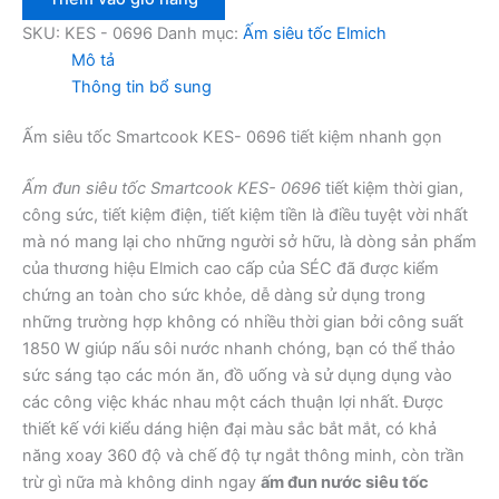
Smartcook
KES-
SKU:
KES - 0696
Danh mục:
Ấm siêu tốc Elmich
0696
Mô tả
số
Thông tin bổ sung
lượng
Ấm siêu tốc Smartcook KES- 0696 tiết kiệm nhanh gọn
Ấm đun siêu tốc Smartcook KES- 0696
tiết kiệm thời gian,
công sức, tiết kiệm điện, tiết kiệm tiền là điều tuyệt vời nhất
mà nó mang lại cho những người sở hữu, là dòng sản phẩm
của thương hiệu Elmich cao cấp của SÉC đã được kiểm
chứng an toàn cho sức khỏe, dễ dàng sử dụng trong
những trường hợp không có nhiều thời gian bởi công suất
1850 W giúp nấu sôi nước nhanh chóng, bạn có thể thảo
sức sáng tạo các món ăn, đồ uống và sử dụng dụng vào
các công việc khác nhau một cách thuận lợi nhất. Được
thiết kế với kiểu dáng hiện đại màu sắc bắt mắt, có khả
năng xoay 360 độ và chế độ tự ngắt thông minh, còn trần
trừ gì nữa mà không dinh ngay
ấm đun nước siêu tốc