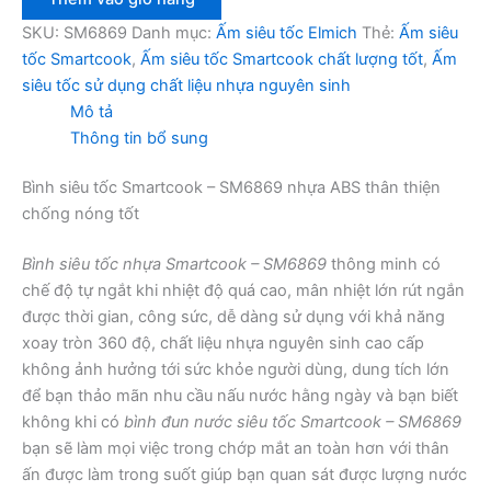
Smartcook
-
SKU:
SM6869
Danh mục:
Ấm siêu tốc Elmich
Thẻ:
Ấm siêu
SM6869
tốc Smartcook
,
Ấm siêu tốc Smartcook chất lượng tốt
,
Ấm
số
siêu tốc sử dụng chất liệu nhựa nguyên sinh
lượng
Mô tả
Thông tin bổ sung
Bình siêu tốc Smartcook – SM6869 nhựa ABS thân thiện
chống nóng tốt
Bình siêu tốc nhựa Smartcook – SM6869
thông minh có
chế độ tự ngắt khi nhiệt độ quá cao, mân nhiệt lớn rút ngắn
được thời gian, công sức, dễ dàng sử dụng với khả năng
xoay tròn 360 độ, chất liệu nhựa nguyên sinh cao cấp
không ảnh hưởng tới sức khỏe người dùng, dung tích lớn
để bạn thảo mãn nhu cầu nấu nước hằng ngày và bạn biết
không khi có
bình đun nước siêu tốc Smartcook – SM6869
bạn sẽ làm mọi việc trong chớp mắt an toàn hơn với thân
ấn được làm trong suốt giúp bạn quan sát được lượng nước